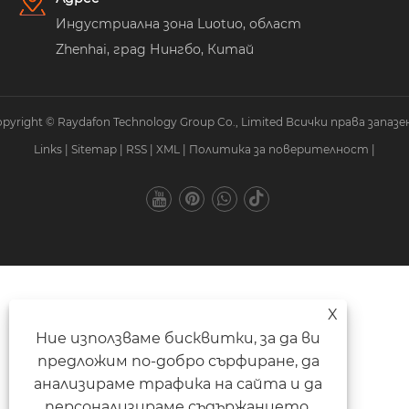
Индустриална зона Luotuo, област
Zhenhai, град Нингбо, Китай
pyright © Raydafon Technology Group Co., Limited Всички права запазе
Links
|
Sitemap
|
RSS
|
XML
|
Политика за поверителност
|
X
Ние използваме бисквитки, за да ви
предложим по-добро сърфиране, да
анализираме трафика на сайта и да
персонализираме съдържанието.