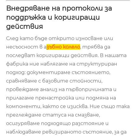
Внедряване на протоколи за
поддръжка и коригиращи
действия
След като бъде открито износване или
несъосност в a
зъбно колело
, трябва да
последват коригиращи действия. В нашата
фабрика ние наблягаме на структуриран
подход: документираме състоянието,
сравняваме с базовите стойности,
провеждаме анализ на първопричината и
прилагаме пренастройка или подмяна на
компоненти, както се изисква. Ние също така
преглеждаме статуса на смазване,
осигуряваме подходящо разстояние и
наблюдаваме ревизираното състояние, за да