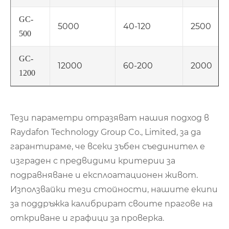
GC-
5000
40-120
2500
500
GC-
12000
60-200
2000
1200
Тези параметри отразяват нашия подход в
Raydafon Technology Group Co., Limited, за да
гарантираме, че всеки зъбен съединител е
изграден с предвидими критерии за
подравняване и експлоатационен живот.
Използвайки тези стойности, нашите екипи
за поддръжка калибрират своите прагове на
откриване и графици за проверка.