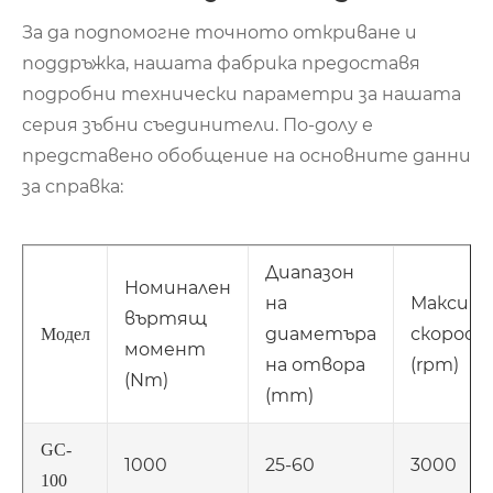
За да подпомогне точното откриване и
поддръжка, нашата фабрика предоставя
подробни технически параметри за нашата
серия зъбни съединители. По-долу е
представено обобщение на основните данни
за справка:
Диапазон
Номинален
на
Максима
въртящ
диаметъра
скорост
Модел
момент
на отвора
(rpm)
(Nm)
(mm)
GC-
1000
25-60
3000
100