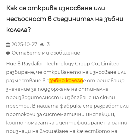
Как се открива износване или
несъосност в съединител на зъбни
колела?
2025-10-27
3
Оставете ми съобщение
Ние в Raydafon Technology Group Co., Limited
разбираме, че откриването на износване или
разместване в a
зъбно колело
е от решаващо
значение за поддържане на оптимална
производителност и избягване на скъпи
престои. В нашата фабрика сме разработили
протоколи за систематични инспекции,
които помагат за идентифициране на ранни
признаци на влошаване на качеството на