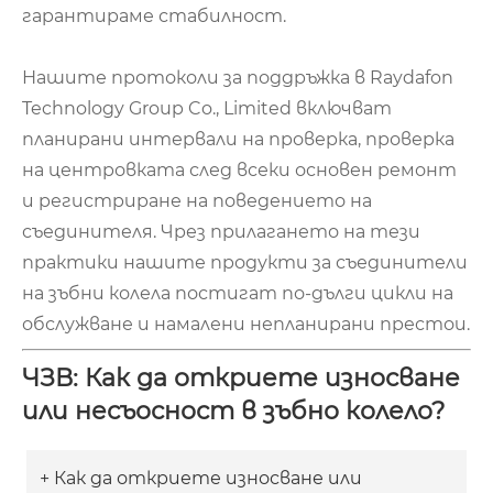
гарантираме стабилност.
Нашите протоколи за поддръжка в Raydafon
Technology Group Co., Limited включват
планирани интервали на проверка, проверка
на центровката след всеки основен ремонт
и регистриране на поведението на
съединителя. Чрез прилагането на тези
практики нашите продукти за съединители
на зъбни колела постигат по-дълги цикли на
обслужване и намалени непланирани престои.
ЧЗВ: Как да откриете износване
или несъосност в зъбно колело?
+ Как да откриете износване или