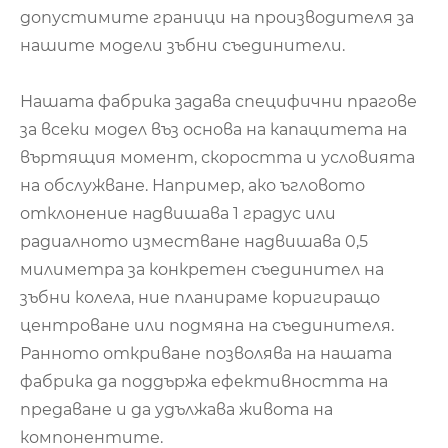
допустимите граници на производителя за
нашите модели зъбни съединители.
Нашата фабрика задава специфични прагове
за всеки модел въз основа на капацитета на
въртящия момент, скоростта и условията
на обслужване. Например, ако ъгловото
отклонение надвишава 1 градус или
радиалното изместване надвишава 0,5
милиметра за конкретен съединител на
зъбни колела, ние планираме коригиращо
центроване или подмяна на съединителя.
Ранното откриване позволява на нашата
фабрика да поддържа ефективността на
предаване и да удължава живота на
компонентите.