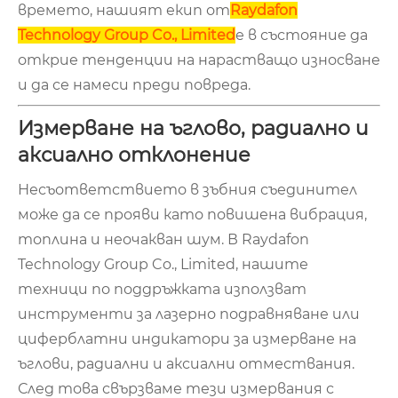
времето, нашият екип от
Raydafon
Technology Group Co., Limited
е в състояние да
открие тенденции на нарастващо износване
и да се намеси преди повреда.
Измерване на ъглово, радиално и
аксиално отклонение
Несъответствието в зъбния съединител
може да се прояви като повишена вибрация,
топлина и неочакван шум. В Raydafon
Technology Group Co., Limited, нашите
техници по поддръжката използват
инструменти за лазерно подравняване или
циферблатни индикатори за измерване на
ъглови, радиални и аксиални отмествания.
След това свързваме тези измервания с