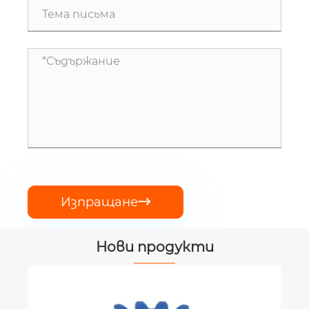
Изпращане

Нови продукти
EP-QJ904/31/019 Кормилен