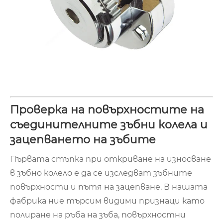
Проверка на повърхностите на
съединителните зъбни колела и
зацепването на зъбите
Първата стъпка при откриване на износване
в зъбно колело е да се изследват зъбните
повърхности и пътя на зацепване. В нашата
фабрика ние търсим видими признаци като
полиране на ръба на зъба, повърхностни