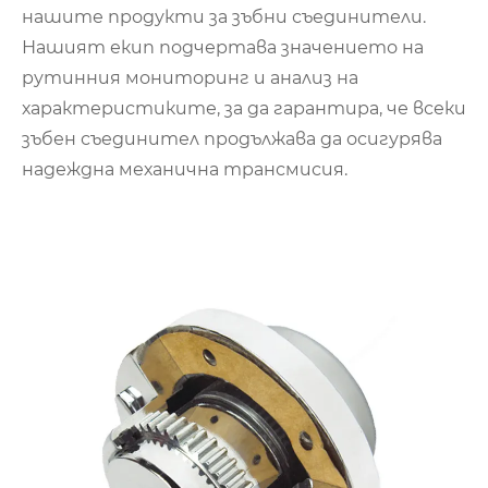
нашите продукти за зъбни съединители.
Нашият екип подчертава значението на
рутинния мониторинг и анализ на
характеристиките, за да гарантира, че всеки
зъбен съединител продължава да осигурява
надеждна механична трансмисия.