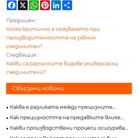
Facebook
X
WhatsApp
Pinterest
LinkedIn
Share
Предишен :
Колко критично е смазването при
производителността на зъбния
съединител?
Следващия :
Какви са различните видове универсални
съединители?
Свързани новини
Каква е разликата между прецизните
спирални зъбни колела и цилиндричните
Как прецизността на предавките влияе
зъбни колела?
върху производителността и
Какви производствени процеси осигуряват
надеждността на оборудването?
висока точност на прецизните зъбни