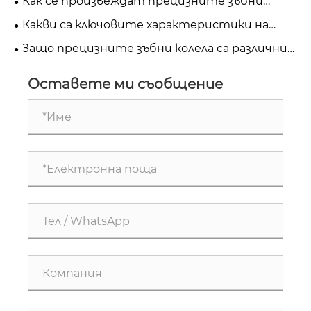
Как се произвеждат прецизните зъбни
колела?
колела за промишлени приложения?
Какви са ключовите характеристики на
високо прецизно зъбно колело?
Защо прецизните зъбни колела са различни
от стандартните промишлени зъбни
колела?
Оставете ми съобщение