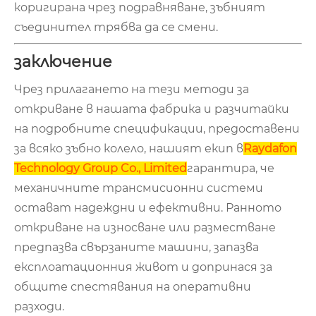
коригирана чрез подравняване, зъбният
съединител трябва да се смени.
заключение
Чрез прилагането на тези методи за
откриване в нашата фабрика и разчитайки
на подробните спецификации, предоставени
за всяко зъбно колело, нашият екип в
Raydafon
Technology Group Co., Limited
гарантира, че
механичните трансмисионни системи
остават надеждни и ефективни. Ранното
откриване на износване или разместване
предпазва свързаните машини, запазва
експлоатационния живот и допринася за
общите спестявания на оперативни
разходи.