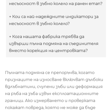
несъосност в зъбно колело на ранен етап?
+ Кои са най-надеждните индикатори за
несъосност в зъбно колело?
+ Кога нашата фабрика трябва да
извърши пълна подмяна на съединителя
вместо корекция на центровката?
Пълната подмяна се препоръчва, когато
признаците на износване включват дълбоки
вдлъбнатини, счупени зъби или деформация
на ръба на зъба извън експлоатационните
граници. Ако измерването и проверката
покажат повреда, която не може да бъде