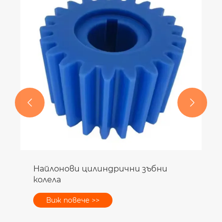
хидравличен цилиндър
Виж повече >>

