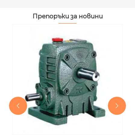
Препоръки за новини
Какви са разликите между Spur Gear
и Helical Gear?
Виж повече >>

