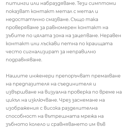
питинги или набраздяване. Тези симптоми
показват контакт метал с метал и
недостатъчно смазване. Също така
проверяваме за равномерен контакт на
зъбите по цялата зона на зацепване. Неравен
контакт или лъскави петна по краищата
често сигнализират за неправилно
подравняване.
Нашите инженери препоръчват премахване
на предпазителя на съединителя и
извършване на визуална проверка по време на
цикъл на изключване. Чрез заснемане на
изображения с висока разделителна
способност на вътрешната мрежа на
зъбното колело и сравняването им във