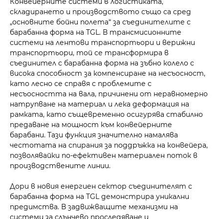
Конвейерните системи в логистиката,
складирането и производството също са сред
„основните бойни полета“ за съединителите с
барабанна форма на TGL. В трансмисионните
системи на лентови транспортьори и верижни
транспортьори, той се трансформира в
съединител с барабанна форма на зъбно колело с
висока способност за компенсиране на несъосност,
като лесно се справя с проблемите с
несъосността на вала, причинени от неравномерно
натрупване на материал и лека деформация на
рамката, като същевременно осигурява стабилно
предаване на мощност към конвейерните
барабани. Тази функция значително намалява
честотата на спирания за поддръжка на конвейера,
позволявайки по-ефективен материален поток в
производствените линии.
Дори в новия енергиен сектор съединителят с
барабанна форма на TGL демонстрира уникални
предимства. В задвижващите механизми на
системи за слънчево проследяване и