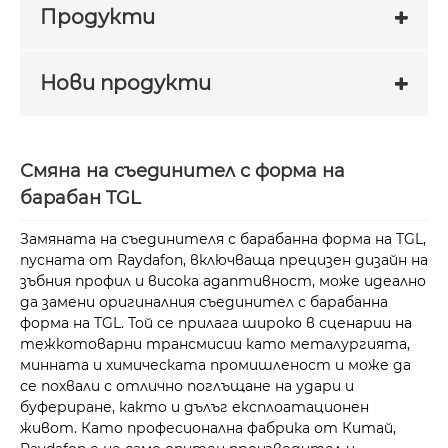
Продукти
Нови продукти
Смяна на съединител с форма на
барабан TGL
Замяната на съединителя с барабанна форма на TGL,
пусната от Raydafon, включваща прецизен дизайн на
зъбния профил и висока адаптивност, може идеално
да замени оригиналния съединител с барабанна
форма на TGL. Той се прилага широко в сценарии на
тежкотоварни трансмисии като металургията,
минната и химическата промишленост и може да
се похвали с отлично поглъщане на удари и
буфериране, както и дълъг експлоатационен
живот. Като професионална фабрика от Китай,