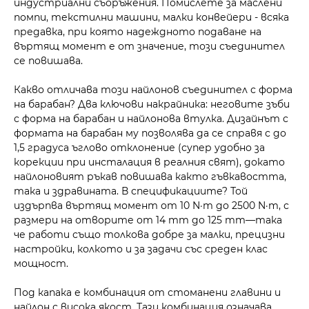
индустриални съоръжения. Помислете за маслени
помпи, текстилни машини, малки конвейери - всяка
предавка, при която надеждното подаване на
въртящ момент е от значение, този съединител
се повишава.
Какво отличава този найлонов съединител с форма
на барабан? Два ключови накрайника: неговите зъби
с форма на барабан и найлонова втулка. Дизайнът с
формата на барабан му позволява да се справя с до
1,5 градуса ъглово отклонение (супер удобно за
корекции при инсталация в реалния свят), докато
найлоновият ръкав повишава както гъвкавостта,
така и здравината. В спецификациите? Той
издърпва въртящ момент от 10 N·m до 2500 N·m, с
размери на отворите от 14 mm до 125 mm—така
че работи също толкова добре за малки, прецизни
настройки, колкото и за задачи със среден клас
мощност.
Под капака е комбинация от стоманени главини и
найлон с висока якост. Тази комбинация означава