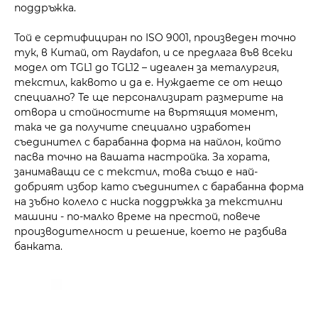
поддръжка.
Той е сертифициран по ISO 9001, произведен точно
тук, в Китай, от Raydafon, и се предлага във всеки
модел от TGL1 до TGL12 – идеален за металургия,
текстил, каквото и да е. Нуждаете се от нещо
специално? Те ще персонализират размерите на
отвора и стойностите на въртящия момент,
така че да получите специално изработен
съединител с барабанна форма на найлон, който
пасва точно на вашата настройка. За хората,
занимаващи се с текстил, това също е най-
добрият избор като съединител с барабанна форма
на зъбно колело с ниска поддръжка за текстилни
машини - по-малко време на престой, повече
производителност и решение, което не разбива
банката.