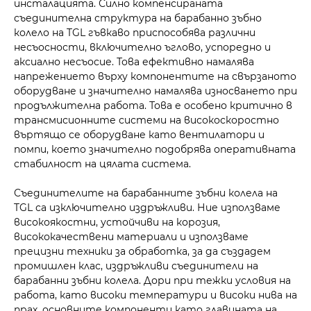
инсталацията. Силно компенсираната
съединителна структура на барабанно зъбно
колело на TGL гъвкаво приспособява различни
несъосности, включително ъглово, успоредно и
аксиално несъосие. Това ефективно намалява
напрежението върху компонентите на свързаното
оборудване и значително намалява износването при
продължителна работа. Това е особено критично в
трансмисионните системи на високоскоростно
въртящо се оборудване като вентилатори и
помпи, което значително подобрява оперативната
стабилност на цялата система.
Съединителите на барабанните зъбни колела на
TGL са изключително издръжливи. Ние използваме
високоякостни, устойчиви на корозия,
висококачествени материали и използваме
прецизни техники за обработка, за да създадем
промишлен клас, издръжливи съединители на
барабанни зъбни колела. Дори при тежки условия на
работа, като високи температури и високи нива на
прах, основните компоненти като главината на