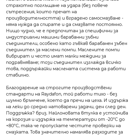
страхотно поглъщане на удара (без повече
сътресения, които пречат на
производителността) и вградено самосмазване -
няма нужда да спирате и да смазвате постоянно.
Нищо чудно, че е предпочитан за специфични за
индустриални машини барабанни зъбни
съединители, особено като гъвкав барабанен зъбен
съединител за маслени помпи. Маслените помпи
вибрират и често имат малки междини за
подравняване; този съединител изглажда всичко
това, поддържайки маслената система да работи
стабилно.
Благодарение на строгите производствени
стандарти на Raydafon, той работи тихо - без
шумно бръмчене, което да пречи на цеха. И издържа
на леки до средно натоварени задачи, ден след ден.
Поддръжка? бриз. Найлоновата втулка е устойчива
на корозия и издържа на температури от -20°C до
+80°C, така че пропускате честите проверки на
смазката. Това значително намалява разходите за