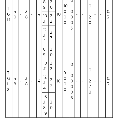
0
8.
2
10
.
0
9
0
T
4
3
0
0
.
0.
G
-
-
4
10
-
-
-
-
±1
10
2
0
8
0
0
2
3
L1
.11
2
0
0
0
3
12
2
.1
7
4
8.
2
9
0
10
2
0
.11
2
.
0
T
9
0
.
12
G
4
3
0
0.
2
-
-
4
16
0
-
-
2
-
-
±1
.1
L
8
8
0
3
7
0
7
4
2
0
0
8
16
6
.1
3
8.
0
19