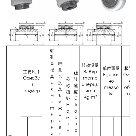
轴
孔
直
轴
转动惯量
单位重量
极限
径
孔
主要尺寸
Завър
旋
Единич
Огра
Д
长
Основе
тете
公
转
но
ен
и
度
н
инерци
称
速
тегло
обез
а
Д
размер
ята
扭
度
кг
тен
м
ъ
Kg·m²
矩
С
е
л
Н
к
т
ж
о
о
ъ
и
м
р
р
н
и
о
н
а
н
с
а
н