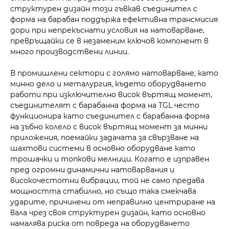
структурен дизайн този гъвкав съединител с
форма на барабан поддържа ефективна трансмисия
дори при непрекъснати условия на натоварване,
превръщайки се в незаменим ключов компонент в
много производствени линии.
В промишлени сектори с голямо натоварване, като
минно дело и металургия, където оборудването
работи при изключително висок въртящ момент,
съединителят с барабанна форма на TGL често
функционира като съединител с барабанна форма
на зъбно колело с висок въртящ момент за минни
приложения, поемайки задачата за свързване на
шахтови системи в основно оборудване като
трошачки и топкови мелници. Когато е изправен
пред огромни динамични натоварвания и
високочестотни вибрации, той не само предава
мощността стабилно, но също така смекчава
ударите, причинени от неправилно центриране на
вала чрез своя структурен дизайн, като основно
намалява риска от повреда на оборудването