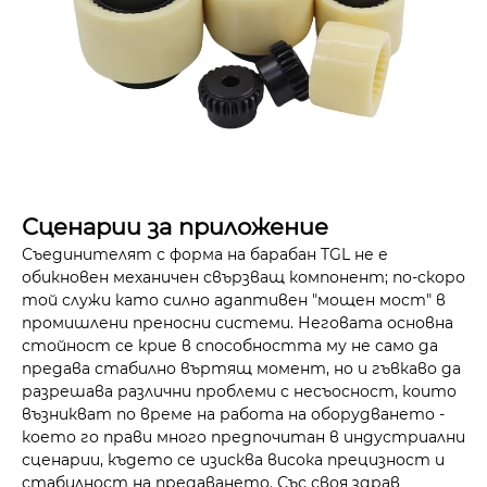
Сценарии за приложение
Съединителят с форма на барабан TGL не е
обикновен механичен свързващ компонент; по-скоро
той служи като силно адаптивен "мощен мост" в
промишлени преносни системи. Неговата основна
стойност се крие в способността му не само да
предава стабилно въртящ момент, но и гъвкаво да
разрешава различни проблеми с несъосност, които
възникват по време на работа на оборудването -
което го прави много предпочитан в индустриални
сценарии, където се изисква висока прецизност и
стабилност на предаването. Със своя здрав