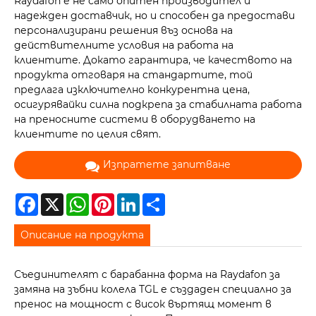
Raydafon е не само опитен производител и
надежден доставчик, но и способен да предостави
персонализирани решения въз основа на
действителните условия на работа на
клиентите. Докато гарантира, че качеството на
продукта отговаря на стандартите, той
предлага изключително конкурентна цена,
осигурявайки силна подкрепа за стабилната работа
на преносните системи в оборудването на
клиентите по целия свят.
Изпратете запитване
Facebook
X
WhatsApp
Pinterest
LinkedIn
Share
Описание на продукта
Съединителят с барабанна форма на Raydafon за
замяна на зъбни колела TGL е създаден специално за
пренос на мощност с висок въртящ момент в