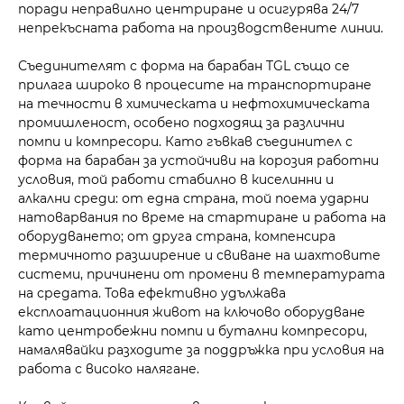
поради неправилно центриране и осигурява 24/7
непрекъсната работа на производствените линии.
Съединителят с форма на барабан TGL също се
прилага широко в процесите на транспортиране
на течности в химическата и нефтохимическата
промишленост, особено подходящ за различни
помпи и компресори. Като гъвкав съединител с
форма на барабан за устойчиви на корозия работни
условия, той работи стабилно в киселинни и
алкални среди: от една страна, той поема ударни
натоварвания по време на стартиране и работа на
оборудването; от друга страна, компенсира
термичното разширение и свиване на шахтовите
системи, причинени от промени в температурата
на средата. Това ефективно удължава
експлоатационния живот на ключово оборудване
като центробежни помпи и бутални компресори,
намалявайки разходите за поддръжка при условия на
работа с високо налягане.