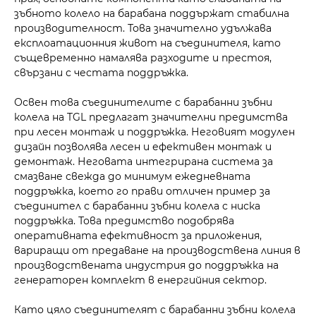
зъбното колело на барабана поддържат стабилна
производителност. Това значително удължава
експлоатационния живот на съединителя, като
същевременно намалява разходите и престоя,
свързани с честата поддръжка.
Освен това съединителите с барабанни зъбни
колела на TGL предлагат значителни предимства
при лесен монтаж и поддръжка. Неговият модулен
дизайн позволява лесен и ефективен монтаж и
демонтаж. Неговата интегрирана система за
смазване свежда до минимум ежедневната
поддръжка, което го прави отличен пример за
съединител с барабанни зъбни колела с ниска
поддръжка. Това предимство подобрява
оперативната ефективност за приложения,
вариращи от предаване на производствена линия в
производствената индустрия до поддръжка на
генераторен комплект в енергийния сектор.
Като цяло съединителят с барабанни зъбни колела