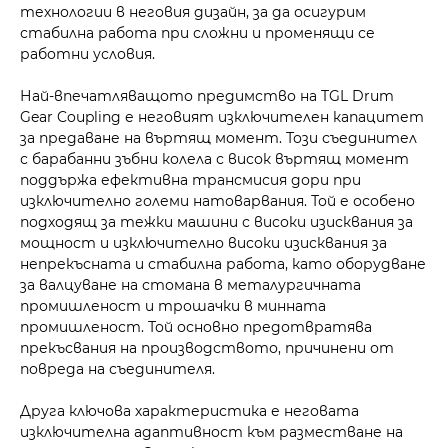
технологии в неговия дизайн, за да осигурим
стабилна работа при сложни и променящи се
работни условия.
Най-впечатляващото предимство на TGL Drum
Gear Coupling е неговият изключителен капацитет
за предаване на въртящ момент. Този съединител
с барабанни зъбни колела с висок въртящ момент
поддържа ефективна трансмисия дори при
изключително големи натоварвания. Той е особено
подходящ за тежки машини с високи изисквания за
мощност и изключително високи изисквания за
непрекъсната и стабилна работа, като оборудване
за валцуване на стомана в металургичната
промишленост и трошачки в минната
промишленост. Той основно предотвратява
прекъсвания на производството, причинени от
повреда на съединителя.
Друга ключова характеристика е неговата
изключителна адаптивност към разместване на