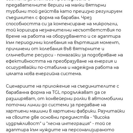
предавателните вериги на малки вятърни
турбини той действа като прецизно регулируем
съединител с форма на барабан. Чрез
способността си за компенсиране на микроъгли,
той коригира незначителни несъответствия по
време на работа на оборудването и се адаптира
към периодични колебания на въртящия момент,
причинени от колебания във вятърните и
слънчевите ресурси - помагайки за подобряване на
ефективността на преобразуване на енергия и
осигурявайки по-стабилна и надеждна работа на
цялата нова енергийна система.
Сценариите на приложение на съединителите с
барабанна форма на TGL продължават да се
разширяват, от конвейерни ролки в автомобилни
поточни линии до системи за предаване на
хартиени машини в хартиени фабрики. Разчитайки
на своите две основни предимства - "висока
издръжливост" и "лесна интеграция" - той се
адаптира към нуждите на персонализираното