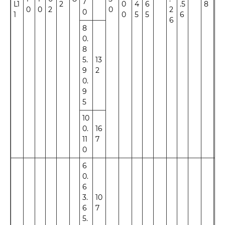
7
L1
2
0
4
6
.5
8
0
0
2
0
2
0
1
0
5
5
6
6
8
0.
8
5.
13
9
2
0.
9
5
10
0.
16
11
7
0
6
0.
6
3.
10
6
7
5.