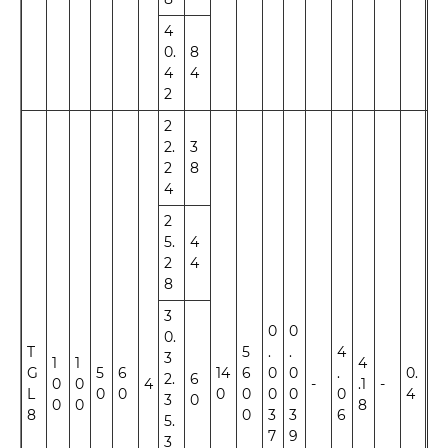
4
0.
8
4
4
2
2
2.
3
2
8
4
2
5.
4
2
4
8
3
0
0
0.
T
5
.
.
4
3
1
1
4
G
5
6
14
6
0
0
.
0.
2.
6
0
0
4
-
.1
-
±1
L
0
0
0
0
0
0
0
4
3
0
0
0
8
8
0
3
3
6
5.
7
9
3