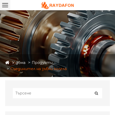
У дома
Продукти
Съединител на зъбни колела