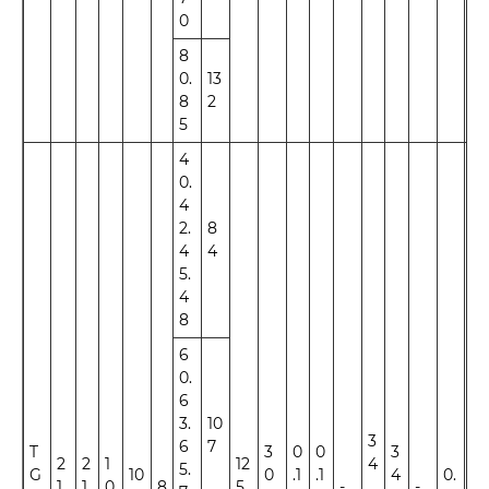
0
8
0.
13
8
2
5
4
0.
4
2.
8
4
4
5.
4
8
6
0.
6
3.
10
3
6
7
T
3
0
0
3
2
2
1
12
4
5.
G
10
0
.1
.1
4
0.
1
1
0
8
5
-
.
-
±1