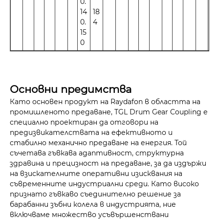
0.
14
18
0.
4
15
0
Основни предимства
Като основен продукт на Raydafon в областта на
промишленото предаване, TGL Drum Gear Coupling е
специално проектиран да отговори на
предизвикателствата на ефективното и
стабилно механично предаване на енергия. Той
съчетава гъвкава адаптивност, структурна
здравина и прецизност на предаване, за да издържи
на взискателните оперативни изисквания на
съвременните индустриални среди. Като високо
признато гъвкаво съединително решение за
барабанни зъбни колела в индустрията, ние
включваме множество усъвършенствани