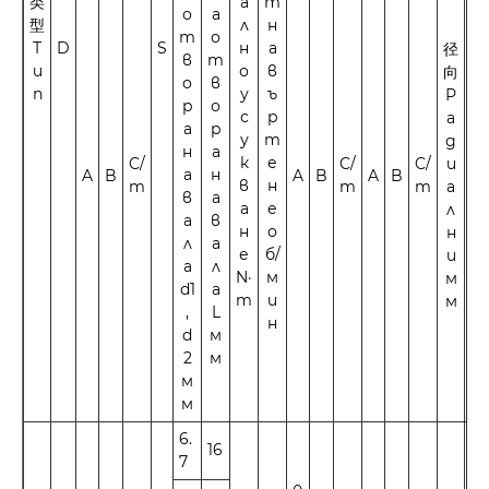
类
а
т
о
а
型
л
н
т
о
Т
D
S
н
а
径
轴
в
т
и
о
в
向
向
о
в
п
у
ъ
Р
А
р
о
с
р
а
к
а
р
у
т
д
с
н
а
к
е
C/
C/
C/
и
и
а
н
A
B
A
B
A
B
в
н
m
m
m
а
а
в
а
а
е
л
л
а
в
н
о
н
е
л
а
е
б/
и
н
а
л
N·
м
м
м
d1
а
m
и
м
м
,
L
н
d
м
2
м
м
м
6.
16
7