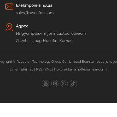
Електронна поща
sales@raydafon.com
Адрес
Индустриална зона Luotuo, област
Zhenhai, град Нингбо, Китай
pyright © Raydafon Technology Group Co., Limited Всички права запазе
Links
|
Sitemap
|
RSS
|
XML
|
Политика за поверителност
|