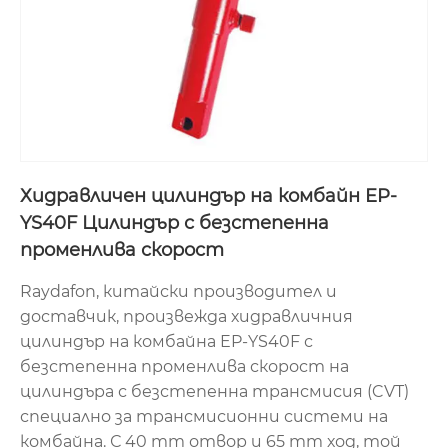
Хидравличен цилиндър на комбайн EP-
YS40F Цилиндър с безстепенна
променлива скорост
Raydafon, китайски производител и
доставчик, произвежда хидравличния
цилиндър на комбайна EP-YS40F с
безстепенна променлива скорост на
цилиндъра с безстепенна трансмисия (CVT)
специално за трансмисионни системи на
комбайна. С 40 mm отвор и 65 mm ход, той