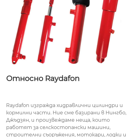
Относно Raydafon
Raydafon изгражда хидравлични цилиндри и
кормилни части. Ние сме базирани в Нингбо,
Джъдзян, и произвеждаме неща, които
работят за селскостопански машини,
строителни съоръжения, мотокари, лодки и