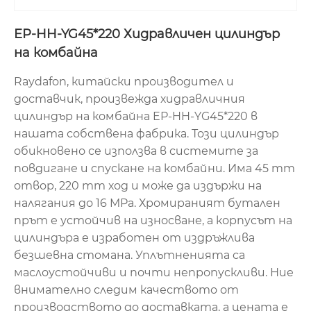
EP-HH-YG45*220 Хидравличен цилиндър
на комбайна
Raydafon, китайски производител и
доставчик, произвежда хидравличния
цилиндър на комбайна EP-HH-YG45*220 в
нашата собствена фабрика. Този цилиндър
обикновено се използва в системите за
повдигане и спускане на комбайни. Има 45 mm
отвор, 220 mm ход и може да издържи на
налягания до 16 MPa. Хромираният бутален
прът е устойчив на износване, а корпусът на
цилиндъра е изработен от издръжлива
безшевна стомана. Уплътненията са
маслоустойчиви и почти непропускливи. Ние
внимателно следим качеството от
производството до доставката, а цената е