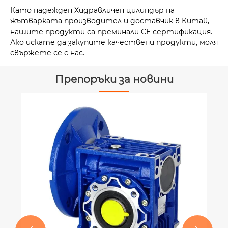
Като надежден Хидравличен цилиндър на
жътварката производител и доставчик в Китай,
нашите продукти са преминали CE сертификация.
Ако искате да закупите качествени продукти, моля
свържете се с нас.
Препоръки за новини
Какви са често срещаните типове
хидравлични цилиндри за
мотокари?
Виж повече >>