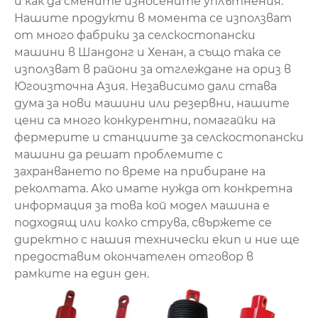
и как да смените износените уплътнения.
Нашите продукти в момента се използват
от много фабрики за селскостопански
машини в Шандонг и Хенан, а също така се
използват в райони за отглеждане на ориз в
Югоизточна Азия. Независимо дали става
дума за нови машини или резервни, нашите
цени са много конкурентни, помагайки на
фермерите и станциите за селскостопански
машини да решат проблемите с
захранването по време на прибиране на
реколтата. Ако имате нужда от конкретна
информация за това кой модел машина е
подходящ или колко струва, свържете се
директно с нашия технически екип и ние ще
предоставим окончателен отговор в
рамките на един ден.