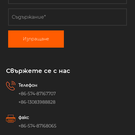
Изпращане
Свържете се с нас
Телефон
+86-574-87167707
+86-13083988828
факс
+86-574-87168065