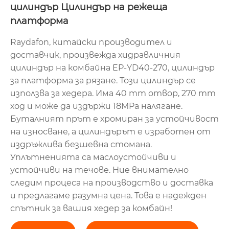
цилиндър Цилиндър на режеща
платформа
Raydafon, китайски производител и
доставчик, произвежда хидравличния
цилиндър на комбайна EP-YD40-270, цилиндър
за платформа за рязане. Този цилиндър се
използва за хедера. Има 40 mm отвор, 270 mm
ход и може да издържи 18MPa налягане.
Буталният прът е хромиран за устойчивост
на износване, а цилиндърът е изработен от
издръжлива безшевна стомана.
Уплътненията са маслоустойчиви и
устойчиви на течове. Ние внимателно
следим процеса на производство и доставка
и предлагаме разумна цена. Това е надежден
спътник за вашия хедер за комбайн!