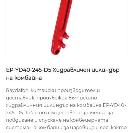
EP-YD40-245-D5 Хидравличен цилиндър
на комбайна
Raydafon, китайски производител и
доставчик, произвежда вътрешно
хидравличния цилиндър на комбайна EP-YD40-
245-D5. Той е от съществено значение за
повдигане и спускане на конвейерната
система на комбайни за царевица и соя, както