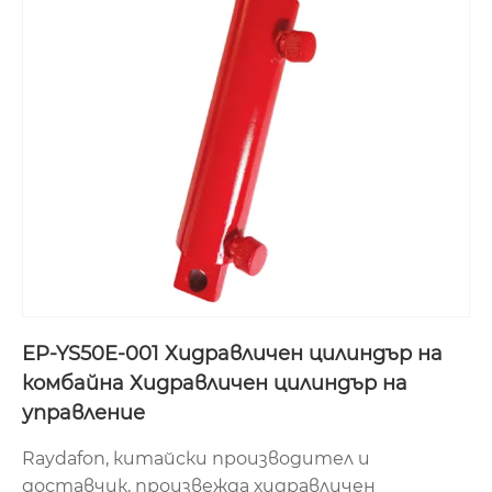
EP-YS50E-001 Хидравличен цилиндър на
комбайна Хидравличен цилиндър на
управление
Raydafon, китайски производител и
доставчик, произвежда хидравличен