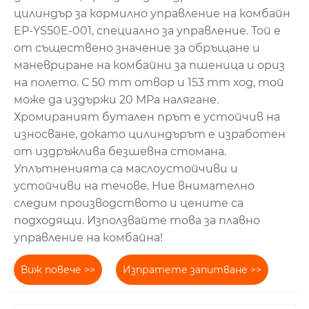
цилиндър за кормилно управление на комбайн
EP-YS50E-001, специално за управление. Той е
от съществено значение за обръщане и
маневриране на комбайни за пшеница и ориз
на полето. С 50 mm отвор и 153 mm ход, той
може да издържи 20 MPa налягане.
Хромираният бутален прът е устойчив на
износване, докато цилиндърът е изработен
от издръжлива безшевна стомана.
Уплътненията са маслоустойчиви и
устойчиви на течове. Ние внимателно
следим производството и цените са
подходящи. Използвайте това за плавно
управление на комбайна!
Виж повече >>
Изпратете запитване >>