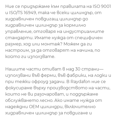
Ние се придържаме към правилата на ISO 9001
и ISO/TS 16949, така че всеки цилиндър, от
хидравличен повдигащ цилиндър до
хидравличен цилиндър за кормилно
управление, отговаря на индустриалните
стандарти. Имате нужда от специфичен
размер, ход или монтаж? Можем да ги
настроим, за да отговарят на начина, по
който ги използвате.
Нашите части отиват в над 30 страни—
използвани във ферми, във фабрики, на лодки и
при тежки офроуд задачи. В Raydafon ние се
фокусираме върху производството на части,
които не ви разочароват, и поддържаме
обслужването лесно. Ако имате нужда от
надеждни OEM цилиндри, включително
хидравличен цилиндър за повдигане и