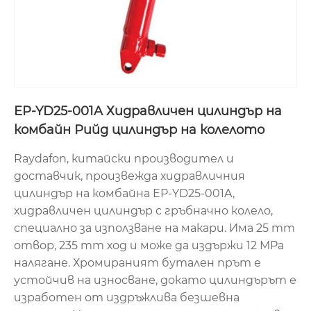
EP-YD25-001A Хидравличен цилиндър на
комбайн Рийд цилиндър на колелото
Raydafon, китайски производител и
доставчик, произвежда хидравличния
цилиндър на комбайна EP-YD25-001A,
хидравличен цилиндър с гръбначно колело,
специално за използване на макари. Има 25 mm
отвор, 235 mm ход и може да издържи 12 MPa
налягане. Хромираният бутален прът е
устойчив на износване, докато цилиндърът е
изработен от издръжлива безшевна