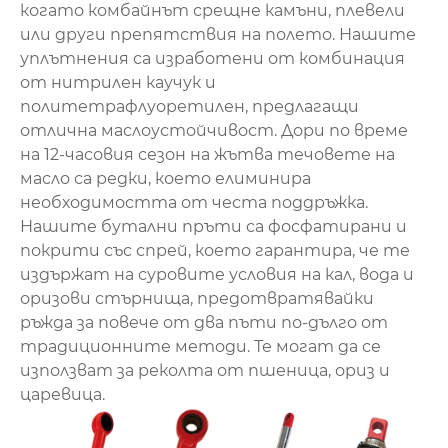
когато комбайнът срещне камъни, плевели
или други препятствия на полето. Нашите
уплътнения са изработени от комбинация
от нитрилен каучук и
политетрафлуоретилен, предлагащи
отлична маслоустойчивост. Дори по време
на 12-часовия сезон на жътва течовете на
масло са редки, което елиминира
необходимостта от честа поддръжка.
Нашите бутални пръти са фосфатирани и
покрити със спрей, което гарантира, че те
издържат на суровите условия на кал, вода и
оризови стърнища, предотвратявайки
ръжда за повече от два пъти по-дълго от
традиционните методи. Те могат да се
използват за реколта от пшеница, ориз и
царевица.