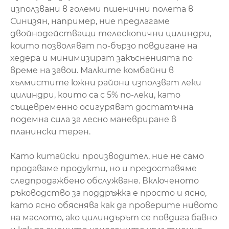
използвани в големи пшенични полета в
Синцзян, например, ние предлагаме
двойнодействащи телескопични цилиндри,
които позволяват по-бързо повдигане на
хедера и минимизират закъсненията по
време на завои. Малките комбайни в
хълмистите южни райони използват леки
цилиндри, които са с 5% по-леки, като
същевременно осигуряват достатъчна
подемна сила за лесно маневриране в
планински терен.
Като китайски производител, ние не само
продаваме продукти, но и предоставяме
следпродажбено обслужване. Включеното
ръководство за поддръжка е просто и ясно,
като ясно обяснява как да проверите нивото
на маслото, ако цилиндърът се повдига бавно