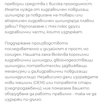
превозни средства с висока проходимост.
Имате нужда от хидравличен повдигащ
цилиндър за повдигане на товари или
a
Кормилен хидравличен цилиндър
за плавни
завои? Разполагаме с тях плюс други
хидравлични части, които издържат.
Поддържаме производството
последователно и дизайнът е прост, но
солиден. Нашата гама включва кормилни
хидравлични цилиндри, двойнодействащи
цилиндри, потребителски задвижващи
механизми и да,
Хидравлични повдигащи
цилиндри
също. Независимо дали изграждате
нови машини (OEM) или поправяте стари
(следпродажбени), ние помагаме вашето
оборудване да работи правилно - така че да
издържи по-дълго.