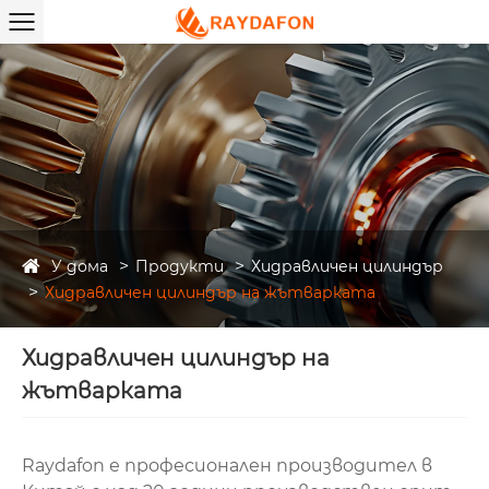
У дома
Продукти
Хидравличен цилиндър
Хидравличен цилиндър на жътварката
Хидравличен цилиндър на
жътварката
Raydafon е професионален производител в