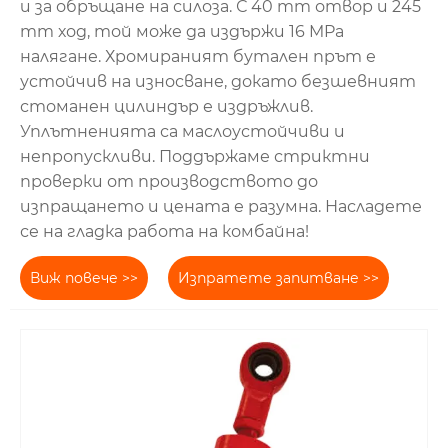
и за обръщане на силоза. С 40 mm отвор и 245
mm ход, той може да издържи 16 MPa
налягане. Хромираният бутален прът е
устойчив на износване, докато безшевният
стоманен цилиндър е издръжлив.
Уплътненията са маслоустойчиви и
непропускливи. Поддържаме стриктни
проверки от производството до
изпращането и цената е разумна. Насладете
се на гладка работа на комбайна!
Виж повече >>
Изпратете запитване >>