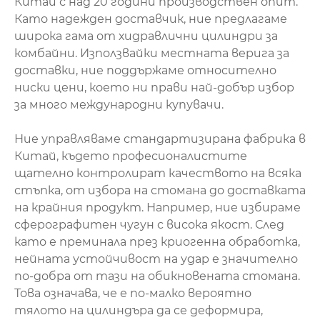
Китай с над 20 години производствен опит.
Като надежден доставчик, ние предлагаме
широка гама от хидравлични цилиндри за
комбайни. Използвайки местната верига за
доставки, ние поддържаме относително
ниски цени, което ни прави най-добър избор
за много международни купувачи.
Ние управляваме стандартизирана фабрика в
Китай, където професионалистите
щателно контролират качеството на всяка
стъпка, от избора на стомана до доставката
на крайния продукт. Например, ние избираме
сферографитен чугун с висока якост. След
като е преминала през криогенна обработка,
нейната устойчивост на удар е значително
по-добра от тази на обикновената стомана.
Това означава, че е по-малко вероятно
тялото на цилиндъра да се деформира,