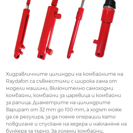
Хидравличните цилиндри на комбайните на
Raydafon са съвместими с широка гама от
модели машини, включително самоходни
комбайни, комбайни за царевица и комбайни
за рапица. Диаметрите на цилиндрите
варират от 32 mm до 100 mm, а ходът може
да се регулира, за да поеме операции като
повдигане и спускане на хедера и накланяне на
бункера за зърно. За големи комбайни,