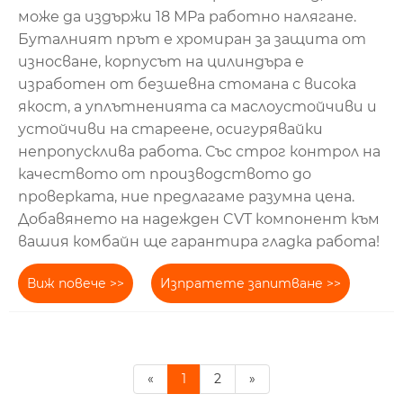
може да издържи 18 MPa работно налягане.
Буталният прът е хромиран за защита от
износване, корпусът на цилиндъра е
изработен от безшевна стомана с висока
якост, а уплътненията са маслоустойчиви и
устойчиви на стареене, осигурявайки
непропусклива работа. Със строг контрол на
качеството от производството до
проверката, ние предлагаме разумна цена.
Добавянето на надежден CVT компонент към
вашия комбайн ще гарантира гладка работа!
Виж повече >>
Изпратете запитване >>
«
1
2
»