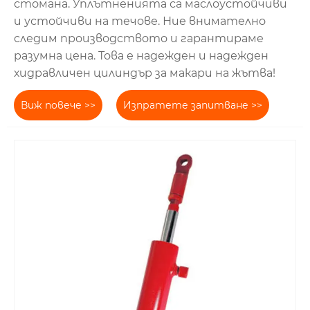
стомана. Уплътненията са маслоустойчиви
и устойчиви на течове. Ние внимателно
следим производството и гарантираме
разумна цена. Това е надежден и надежден
хидравличен цилиндър за макари на жътва!
Виж повече >>
Изпратете запитване >>