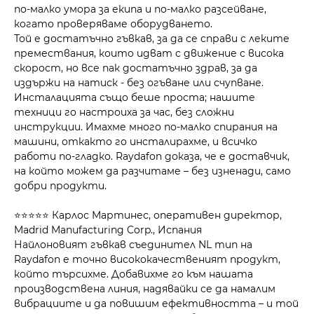
по-малко умора за екипа и по-малко разсейване,
когато проверяваме оборудването.
Той е достатъчно гъвкав, за да се справи с леките
премествания, които идват с движение с висока
скорост, но все пак достатъчно здрав, за да
издържи на натиск - без огъване или счупване.
Инсталацията също беше проста; нашите
техници го настроиха за час, без сложни
инструкции. Имахме много по-малко спирания на
машини, откакто го инсталирахме, и всичко
работи по-гладко. Raydafon доказа, че е доставчик,
на който можем да разчитаме – без изненади, само
добри продукти.
⭐⭐⭐⭐⭐ Карлос Мартинес, оперативен директор,
Madrid Manufacturing Corp., Испания
Найлоновият гъвкав съединител NL тип на
Raydafon е точно висококачественият продукт,
който търсихме. Добавихме го към нашата
производствена линия, надявайки се да намалим
вибрациите и да повишим ефективността – и той