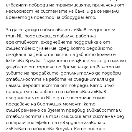
избегнат повреди на трансмисията, причинени от
несъосност на системата на вала, и да се намали
времето за престой на оборудването.
За да се запази найлоновият гъвкав съединител
тип NL, поддържащ стабилна работна
ефективност, ежедневната поддръжка е от
съществено значение, сред която редовното
смазване на зъбните части на зъбното колело е
ключова връзка. Разумното смазване може да намали
загубите от триене по време на зацепването на
зъбите на предавките, допълнително да подобри
стабилността на работа на съединителя и да
намали вероятността от повреди. Като цяло
принципът на работа на найлоновия гъвкав
съединител тип NL е да се постигне силно
предаване на въртящия момент, като
същевременно се вземат предвид гъвкавостта и
стабилността на трансмисионната система чрез
синергичния ефект на твърдата главина и
гъвкавата найлонова втулка. Като опитен