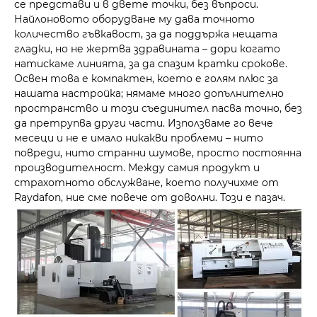
се представи и в двете точки, без въпроси.
Найлоновото оборудване му дава точното
количество гъвкавост, за да поддържа нещата
гладки, но не жертва здравината – дори когато
натискаме линията, за да спазим кратки срокове.
Освен това е компактен, което е голям плюс за
нашата настройка; нямаме много допълнително
пространство и този съединител пасва точно, без
да претрупва други части. Използваме го вече
месеци и не е имало никакви проблеми – нито
повреди, нито странни шумове, просто постоянна
производителност. Между самия продукт и
страхотното обслужване, което получихме от
Raydafon, ние сме повече от доволни. Този е пазач.