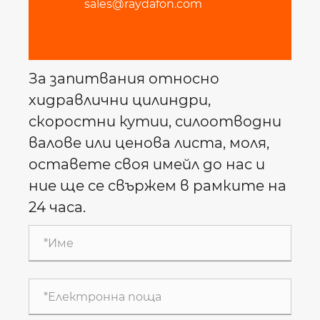
sales@raydafon.com
За запитвания относно
хидравлични цилиндри,
скоростни кутии, силоотводни
валове или ценова листа, моля,
оставете своя имейл до нас и
ние ще се свържем в рамките на
24 часа.