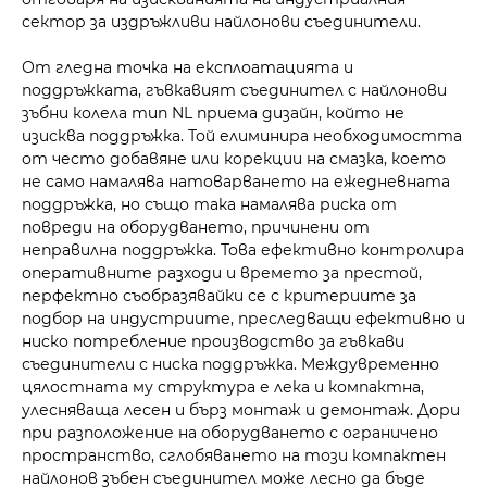
сектор за издръжливи найлонови съединители.
От гледна точка на експлоатацията и
поддръжката, гъвкавият съединител с найлонови
зъбни колела тип NL приема дизайн, който не
изисква поддръжка. Той елиминира необходимостта
от често добавяне или корекции на смазка, което
не само намалява натоварването на ежедневната
поддръжка, но също така намалява риска от
повреди на оборудването, причинени от
неправилна поддръжка. Това ефективно контролира
оперативните разходи и времето за престой,
перфектно съобразявайки се с критериите за
подбор на индустриите, преследващи ефективно и
ниско потребление производство за гъвкави
съединители с ниска поддръжка. Междувременно
цялостната му структура е лека и компактна,
улесняваща лесен и бърз монтаж и демонтаж. Дори
при разположение на оборудването с ограничено
пространство, сглобяването на този компактен
найлонов зъбен съединител може лесно да бъде