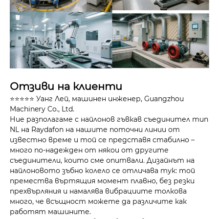
Отзиви на клиенти
⭐⭐⭐⭐⭐ Уанг Лей, машинен инженер, Guangzhou
Machinery Co., Ltd.
Ние разполагаме с найлонов гъвкав съединител тип
NL на Raydafon на нашите поточни линии от
известно време и той се представя стабилно –
много по-надежден от някои от другите
съединители, които сме опитвали. Дизайнът на
найлоновото зъбно колело се отличава тук: той
премества въртящия момент плавно, без резки
прехвърляния и намалява вибрациите толкова
много, че всъщност можете да различите как
работят машините.