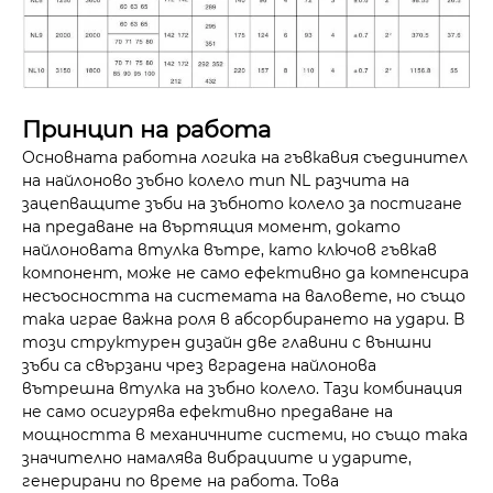
Принцип на работа
Основната работна логика на гъвкавия съединител
на найлоново зъбно колело тип NL разчита на
зацепващите зъби на зъбното колело за постигане
на предаване на въртящия момент, докато
найлоновата втулка вътре, като ключов гъвкав
компонент, може не само ефективно да компенсира
несъосността на системата на валовете, но също
така играе важна роля в абсорбирането на удари. В
този структурен дизайн две главини с външни
зъби са свързани чрез вградена найлонова
вътрешна втулка на зъбно колело. Тази комбинация
не само осигурява ефективно предаване на
мощността в механичните системи, но също така
значително намалява вибрациите и ударите,
генерирани по време на работа. Това