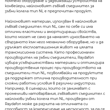
помпено оборудване и задвижващи устройства на
конвейери, найлоновият гъвкав съединител за
зъбни колела тип NL е предпочитан продукт.
Найлоновият материал, използван в найлоновия
гъвкав съединител тип NL, сам по себе си има
отлични еластични и амортизиращи свойства,
които могат не само да намалят износването на
свързаното към него механично оборудване, но и да
удължат експлоатационния живот на цялата
трансмисионна система. Като професионален
производител на зъбни съединители, Raydafon
избира усъвършенствани материали и оптимизира
производствения процес при производството на
съединители тип NL, позволявайки на продуктите
да поддържат отлична производителност при
сложни работни условия в различни индустрии.
Например, в сценарии, които се занимават с
променливи натоварвания, гъвкавият съединител с
найлонови зъбни колела тип NL, произведен от
Raydafon може да разчита на отличната си
способност за компенсиране на несъосност, за да се