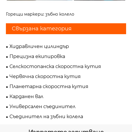
Горещи маркери: зъбно колело
Свързана категория
Хидравличен цилиндър
Прецизна екипировка
Селскостопанска скоростна кутия
Червячна скоростна кутия
Планетарна скоростна кутия
Карданен вал
Универсален съединител
Съединител на зъбни колела