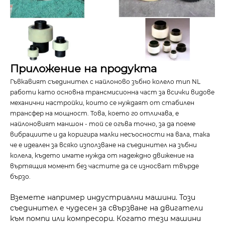
Приложение на продукта
Гъвкавият съединител с найлоново зъбно колело тип NL
работи като основна трансмисионна част за всички видове
механични настройки, които се нуждаят от стабилен
трансфер на мощност. Това, което го отличава, е
найлоновият маншон - той се огъва точно, за да поеме
вибрациите и да коригира малки несъосности на вала, така
че е идеален за всяко използване на съединител на зъбни
колела, където имате нужда от надеждно движение на
въртящия момент без частите да се износват твърде
бързо.
Вземете например индустриални машини. Този
съединител е чудесен за свързване на двигатели
към помпи или компресори. Когато тези машини