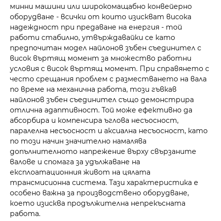
минни машини или широкомащабно конвейерно
оборудване - всички от които изискват висока
надеждност при предаване на енергия - той
работи стабилно, утвърждавайки се като
предпочитан модел найлонов зъбен съединител с
висок въртящ момент за множество работни
условия с висок въртящ момент. При справянето с
често срещания проблем с разместването на вала
по време на механична работа, този гъвкав
найлонов зъбен съединител също демонстрира
отлична адаптивност. Той може ефективно да
абсорбира и компенсира ъглова несъосност,
паралелна несъосност и аксиална несъосност, като
по този начин значително намалява
допълнителното напрежение върху свързаните
валове и спомага за удължаване на
експлоатационния живот на цялата
трансмисионна система. Тази характеристика е
особено важна за производствено оборудване,
което изисква продължителна непрекъсната
работа.