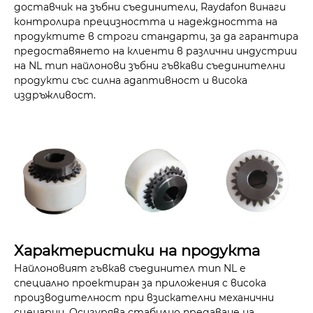
доставчик на зъбни съединители, Raydafon винаги
контролира прецизността и надеждността на
продуктите в строги стандарти, за да гарантира
предоставянето на клиенти в различни индустрии
на NL тип найлонови зъбни гъвкави съединителни
продукти със силна адаптивност и висока
издръжливост.
Характеристики на продукта
Найлоновият гъвкав съединител тип NL е
специално проектиран за приложения с висока
производителност при взискателни механични
сценарии. Осигурява стабилно предаване на