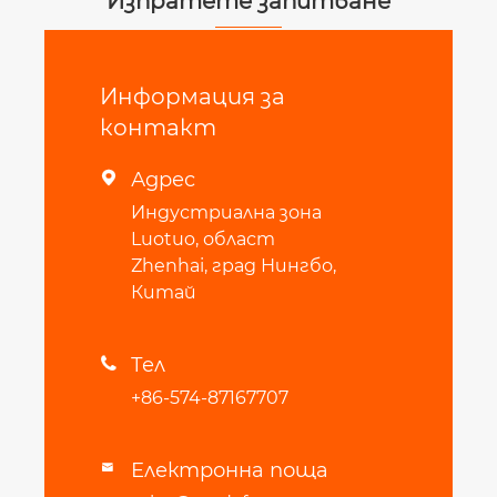
Изпратете запитване
Информация за
контакт
Адрес

Индустриална зона
Luotuo, област
Zhenhai, град Нингбо,
Китай
Тел

+86-574-87167707
Електронна поща
