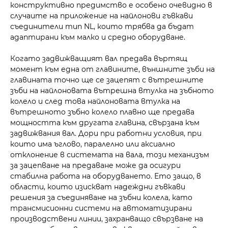
конструктивно предимство е особено очевидно в
случаите на приложение на найлонови гъвкави
съединители тип NL, които трябва да бъдат
адаптирани към малко и средно оборудване.
Когато задвижващият вал предава въртящ
момент към една от главините, външните зъби на
главината точно ще се зацепят с вътрешните
зъби на найлоновата вътрешна втулка на зъбното
колело и след това найлоновата втулка на
вътрешното зъбно колело плавно ще предава
мощността към другата главина, свързана към
задвижвания вал. Дори при работни условия, при
които има ъглово, паралелно или аксиално
отклонение в системата на вала, този механизъм
за зацепване на предаване може да осигури
стабилна работа на оборудването. Ето защо, в
области, които изискват надеждни гъвкави
решения за съединяване на зъбни колела, като
трансмисионни системи на автоматизирани
производствени линии, захранващо свързване на