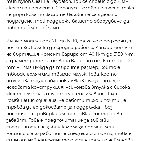
тип Nylon Gear на Raydafon. Той се справя с до 4 мм
аксиално несъосие и 2 градуса ъглово несъосие, така
че дори когато вашите валове не са идеално
подредени, той поддържа вашето оборудване да
работи без проблеми.
Имаме модели от NL1 до NL10, така че е подходящ за
почти всяка лека до средна работа. Капацитетът
на въртящия момент варира от 40 N·m до 3150 N·m,
а диаметрите на отвора варират от 6 mm до 100
mm – няма нужда да търсите размер, който е
твърде голям или твърде малък. Това, което
отличава този найлонов гъвкав съединител, е
неговата конструкция: найлонова втулка с висока
якост, съчетана със стоманени главини. Тази
комбинация означава, че работи тихо и почти не
трябва да го докосвате за поддръжка – без
постоянни проверки или поправки, които да ви
забавят. Това е предпочитание за гъвкави
съединители на зъбни колела за промишлени
машини и ако работите специално с помпи, това е
един от най-надеждните съединители с найлонови