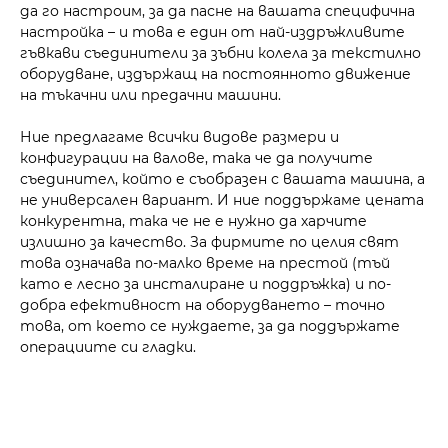
да го настроим, за да пасне на вашата специфична
настройка – и това е един от най-издръжливите
гъвкави съединители за зъбни колела за текстилно
оборудване, издържащ на постоянното движение
на тъкачни или предачни машини.
Ние предлагаме всички видове размери и
конфигурации на валове, така че да получите
съединител, който е съобразен с вашата машина, а
не универсален вариант. И ние поддържаме цената
конкурентна, така че не е нужно да харчите
излишно за качество. За фирмите по целия свят
това означава по-малко време на престой (тъй
като е лесно за инсталиране и поддръжка) и по-
добра ефективност на оборудването – точно
това, от което се нуждаете, за да поддържате
операциите си гладки.