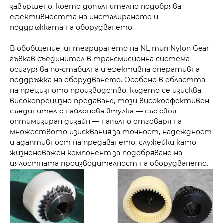
завършено, което допълнително подобрява
ефективността на инсталирането и
поддръжката на оборудването.
В обобщение, интегрирането на NL тип Nylon Gear
гъвкав съединител в трансмисионна система
осигурява по-стабилна и ефективна оперативна
поддръжка на оборудването. Особено в областта
на прецизното производство, където се изисква
високопрецизно предаване, този високоефективен
съединител с найлонова втулка — със своя
оптимизиран дизайн — напълно отговаря на
множеството изисквания за точност, надеждност
и адаптивност на предаването, служейки като
жизненоважен компонент за подобряване на
цялостната производителност на оборудването.