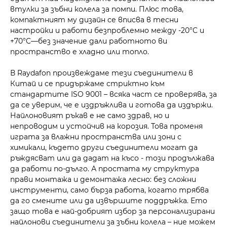
втулки за зъбни колела за помпи. Плюс това,
компактният му дизайн се вписва в тесни
настройки и работи безпроблемно между -20°C и
+70°C—без значение дали работното ви
пространство е хладно или топло.
В Raydafon произвеждаме тези съединители в
Китай и се придържаме стриктно към
стандартите ISO 9001 – всяка част се проверява, за
да се уверим, че е издръжлива и готова да издържи.
Найлоновият ръкав е не само здрав, но и
непроводим и устойчив на корозия. Това променя
играта за влажни пространства или зони с
химикали, където други съединители могат да
ръждясват или да дадат на късо - този продължава
да работи по-дълго. А простата му структура
прави монтажа и демонтажа лесно: без сложни
инструменти, само бърза работа, когато трябва
да го смените или да извършите поддръжка. Ето
защо това е най-добрият избор за персонализирани
найлонови съединители за зъбни колела – ние можем