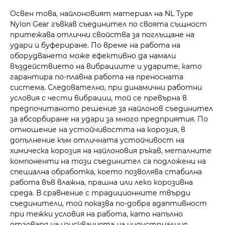
Освен това, найлоновият материал на NL Type
Nylon Gear гъвкав съединител по своята същност
притежава отлични свойства за поглъщане на
удари и буфериране. По време на работа на
оборудването може ефективно да намали
въздействието на вибрациите и ударите, като
гарантира по-плавна работа на преносната
система. Следователно, при динамични работни
условия с чести вибрации, той се превърна в
предпочитаното решение за найлонов съединител
за абсорбиране на удари за много предприятия. По
отношение на устойчивостта на корозия, в
допълнение към отличната устойчивост на
химическа корозия на найлоновия ръкав, металните
компоненти на този съединител са подложени на
специална обработка, което позволява стабилна
работа във влажна, прашна или леко корозивна
среда. В сравнение с традиционните твърди
съединители, той показва по-добра адаптивност
при тежки условия на работа, като напълно
отговаря на изискванията на индустриалния