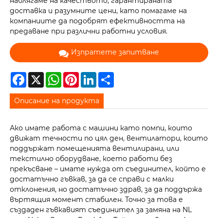
наблягаме на качеството, гарантираната
доставка и разумните цени, като помагаме на
компаниите да подобрят ефективността на
предаване при различни работни условия.
Изпратете запитване
Facebook
X
WhatsApp
Pinterest
LinkedIn
Share
Описание на продукта
Ако имате работа с машини като помпи, които
движат течности по цял ден, вентилатори, които
поддържат помещенията вентилирани, или
текстилно оборудване, което работи без
прекъсване – имате нужда от съединител, който е
достатъчно гъвкав, за да се справи с малки
отклонения, но достатъчно здрав, за да поддържа
въртящия момент стабилен. Точно за това е
създаден гъвкавият съединител за замяна на NL