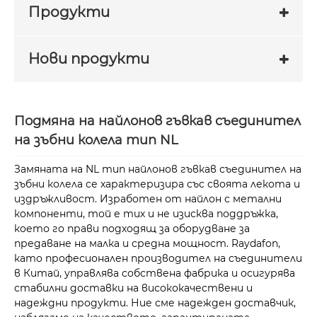
Продукти
Нови продукти
Подмяна на найлонов гъвкав съединител
на зъбни колела тип NL
Замяната на NL тип найлонов гъвкав съединител на
зъбни колела се характеризира със своята лекота и
издръжливост. Изработен от найлон с метални
компоненти, той е тих и не изисква поддръжка,
което го прави подходящ за оборудване за
предаване на малка и средна мощност. Raydafon,
като професионален производител на съединители
в Китай, управлява собствена фабрика и осигурява
стабилни доставки на висококачествени и
надеждни продукти. Ние сме надежден доставчик,