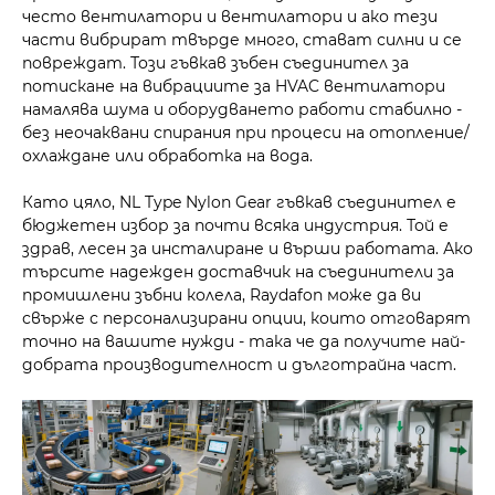
често вентилатори и вентилатори и ако тези
части вибрират твърде много, стават силни и се
повреждат. Този гъвкав зъбен съединител за
потискане на вибрациите за HVAC вентилатори
намалява шума и оборудването работи стабилно -
без неочаквани спирания при процеси на отопление/
охлаждане или обработка на вода.
Като цяло, NL Type Nylon Gear гъвкав съединител е
бюджетен избор за почти всяка индустрия. Той е
здрав, лесен за инсталиране и върши работата. Ако
търсите надежден доставчик на съединители за
промишлени зъбни колела, Raydafon може да ви
свърже с персонализирани опции, които отговарят
точно на вашите нужди - така че да получите най-
добрата производителност и дълготрайна част.