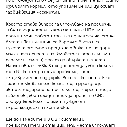
но и по-безопасно - без странни трептения, които
изхвърлят кормилното управление или износват
задвижващия механизъм.
Когато става въпрос за използване на прецизни
зъбни съединители, като машини с ЦПУ или
промишлени роботи, този съединител наистина
блести. Тези машини се въртят бързо и се
нуждаят от супер прецизно движение, но дори
малки несъосности на валовете (като ъгли или
паралелни смени) могат да объркат нещата.
Найлоновият гъвкав съединител за зъбни колела
тип NL коригира тези проблеми, като
същевременно поддържа високи скорости. Ето
защо толкова много компании, изграждащи
автоматизирани поточни линии, търсят този
найлонов зъбен съединител за прецизно CNC
оборудване, когато имат нужда от
персонализирани настройки.
Ще го намерите и в ОВК системи и
пречиствателни станции. Тези места използват