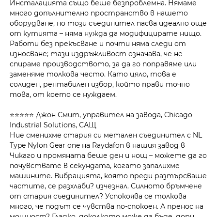
Инсталацията също беше безпроблемна. Нямаме
много допълнително пространство в нашето
оборудване, но този съединител пасва идеално още
от кутията – няма нужда да модифицирате нищо.
Работи без прекъсване и почти няма следи от
износване; тази издръжливост означава, че не
спираме производството, за да го поправяме или
заменяме толкова често. Като цяло, това е
солиден, рентабилен избор, който прави точно
това, от което се нуждаем.
⭐⭐⭐⭐⭐ Джон Смит, управител на завода, Chicago
Industrial Solutions, САЩ
Ние сменихме стария си метален съединител с NL
Type Nylon Gear one на Raydafon в нашия завод в
Чикаго и промяната беше ден и нощ – можете да го
почувствате в секундата, когато запалихме
машините. Вибрацията, която преди разтърсваше
частите, се разхлаби? изчезнал. Силното бръмчене
от стария съединител? Успокоява се толкова
много, че подът се чувства по-спокоен. А пренос на
мощност? Гладко, доколкото може да бъде, дори