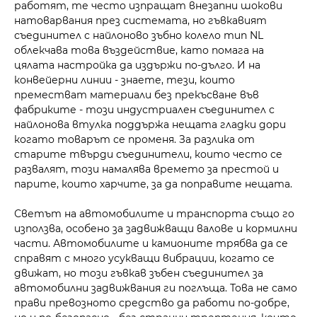
работят, те често изпращат внезапни шокови
натоварвания през системата, но гъвкавият
съединител с найлоново зъбно колело тип NL
облекчава това въздействие, като помага на
цялата настройка да издържи по-дълго. И на
конвейерни линии - знаете, тези, които
преместват материали без прекъсване във
фабриките - този индустриален съединител с
найлонова втулка поддържа нещата гладки дори
когато товарът се променя. За разлика от
старите твърди съединители, които често се
развалят, този намалява времето за престой и
парите, които харчите, за да поправите нещата.
Светът на автомобилите и транспорта също го
използва, особено за задвижващи валове и кормилни
части. Автомобилите и камионите трябва да се
справят с много усукващи вибрации, когато се
движат, но този гъвкав зъбен съединител за
автомобилни задвижвания ги поглъща. Това не само
прави превозното средство да работи по-добре,