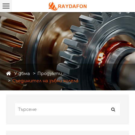
У дома
Продукти
Съединител на зъбни колела