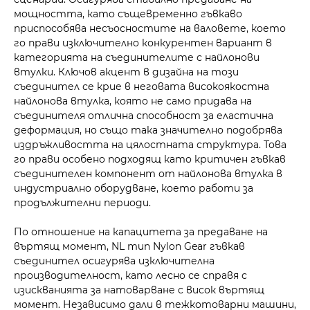
мощността, като същевременно гъвкаво
приспособява несъосностите на валовете, което
го прави изключително конкурентен вариант в
категорията на съединителите с найлонови
втулки. Ключов акцент в дизайна на този
съединител се крие в неговата високоякостна
найлонова втулка, която не само придава на
съединителя отлична способност за еластична
деформация, но също така значително подобрява
издръжливостта на цялостната структура. Това
го прави особено подходящ като критичен гъвкав
съединителен компонент от найлонова втулка в
индустриално оборудване, което работи за
продължителни периоди.
По отношение на капацитета за предаване на
въртящ момент, NL тип Nylon Gear гъвкав
съединител осигурява изключителна
производителност, като лесно се справя с
изискванията за натоварване с висок въртящ
момент. Независимо дали в тежкотоварни машини,