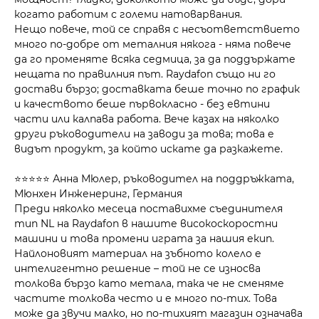
когато работим с големи натоварвания.
Нещо повече, той се справя с несъответствието
много по-добре от металния някога - няма повече
да го променяте всяка седмица, за да поддържате
нещата по правилния път. Raydafon също ни го
достави бързо; доставката беше точно по график
и качеството беше първокласно - без евтини
части или калпава работа. Вече казах на няколко
други ръководители на заводи за това; това е
видът продукт, за който искате да разкажете.
⭐⭐⭐⭐⭐ Анна Мюлер, ръководител на поддръжката,
Мюнхен Инженеринг, Германия
Преди няколко месеца поставихме съединителя
тип NL на Raydafon в нашите високоскоростни
машини и това промени играта за нашия екип.
Найлоновият материал на зъбното колело е
интелигентно решение – той не се износва
толкова бързо като метала, така че не сменяме
частите толкова често и е много по-тих. Това
може да звучи малко, но по-тихият магазин означава