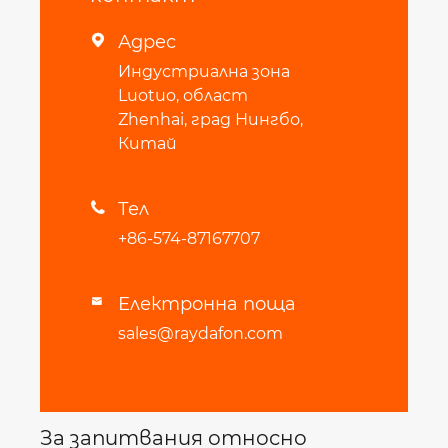
Адрес

Индустриална зона
Luotuo, област
Zhenhai, град Нингбо,
Китай
Тел

+86-574-87167707
Електронна поща

sales@raydafon.com
За запитвания относно