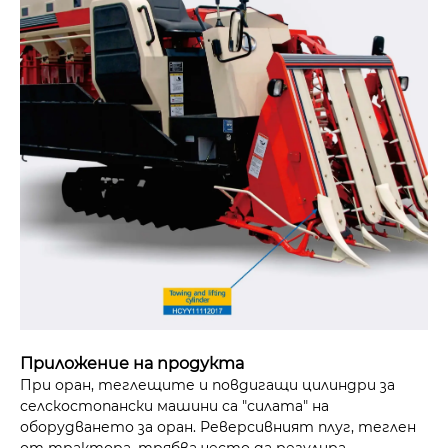
Приложение на продукта
При оран, теглещите и повдигащи цилиндри за
селскостопански машини са "силата" на
оборудването за оран. Реверсивният плуг, теглен