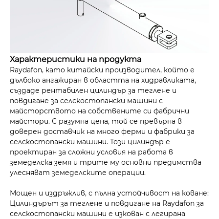
Характеристики на продукта
Raydafon, като китайски производител, който е
дълбоко ангажиран в областта на хидравликата,
създаде рентабилен цилиндър за теглене и
повдигане за селскостопански машини с
майсторството на собствените си фабрични
майстори. С разумна цена, той се превърна в
доверен доставчик на много ферми и фабрики за
селскостопански машини. Този цилиндър е
проектиран за сложни условия на работа в
земеделска земя и трите му основни предимства
улесняват земеделските операции.
Мощен и издръжлив, с пълна устойчивост на коване:
Цилиндърът за теглене и повдигане на Raydafon за
селскостопански машини е изкован с легирана