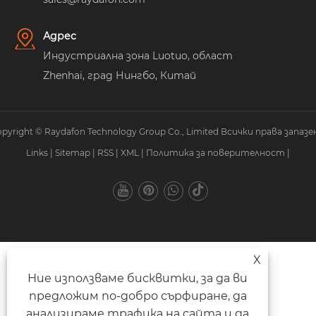
Адрес
Индустриална зона Luotuo, област
Zhenhai, град Нингбо, Китай
pyright © Raydafon Technology Group Co., Limited Всички права запазе
Links
|
Sitemap
|
RSS
|
XML
|
Политика за поверителност
|
X
Ние използваме бисквитки, за да ви
предложим по-добро сърфиране, да
анализираме трафика на сайта и да