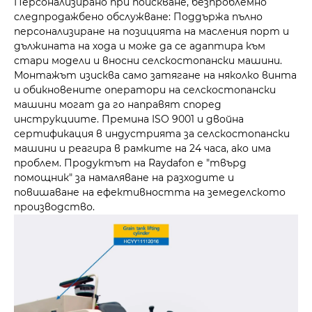
Персонализирано при поискване, безпроблемно
следпродажбено обслужване: Поддържа пълно
персонализиране на позицията на масления порт и
дължината на хода и може да се адаптира към
стари модели и вносни селскостопански машини.
Монтажът изисква само затягане на няколко винта
и обикновените оператори на селскостопански
машини могат да го направят според
инструкциите. Премина ISO 9001 и двойна
сертификация в индустрията за селскостопански
машини и реагира в рамките на 24 часа, ако има
проблем. Продуктът на Raydafon е "твърд
помощник" за намаляване на разходите и
повишаване на ефективността на земеделското
производство.