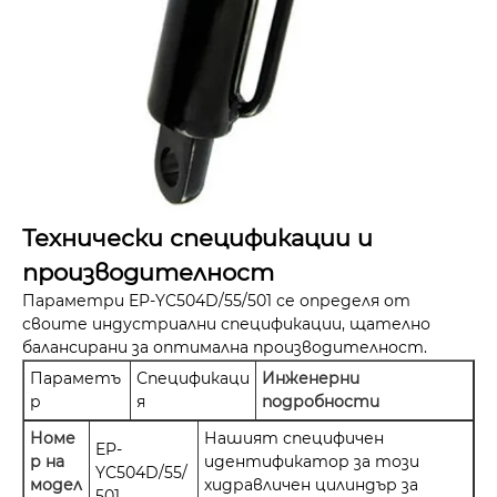
Технически спецификации и
производителност
Параметри EP-YC504D/55/501 се определя от
своите индустриални спецификации, щателно
балансирани за оптимална производителност.
Параметъ
Спецификаци
Инженерни
р
я
подробности
Номе
Нашият специфичен
EP-
р на
идентификатор за този
YC504D/55/
модел
хидравличен цилиндър за
501