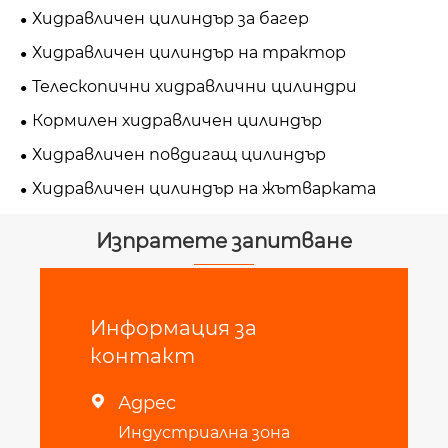
работни превозни средства
Хидравличен цилиндър за багер
Хидравличен цилиндър на трактор
Телескопични хидравлични цилиндри
Кормилен хидравличен цилиндър
Хидравличен повдигащ цилиндър
Хидравличен цилиндър на жътварката
Изпратете запитване
Информация за
контакт
Адрес

Индустриална зона