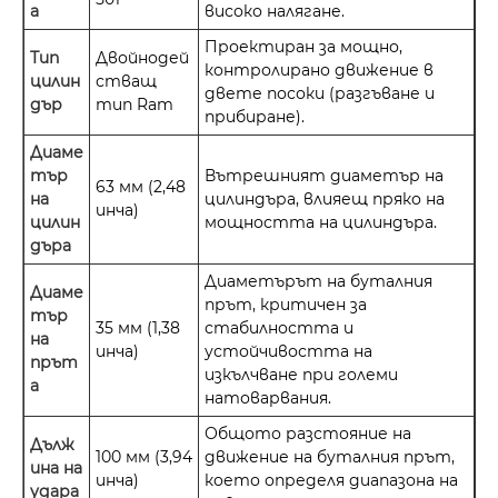
а
високо налягане.
Проектиран за мощно,
Тип
Двойнодей
контролирано движение в
цилин
стващ
двете посоки (разгъване и
дър
тип Ram
прибиране).
Диаме
тър
Вътрешният диаметър на
63 мм (2,48
на
цилиндъра, влияещ пряко на
инча)
цилин
мощността на цилиндъра.
дъра
Диаметърът на буталния
Диаме
прът, критичен за
тър
35 мм (1,38
стабилността и
на
инча)
устойчивостта на
прът
изкълчване при големи
а
натоварвания.
Общото разстояние на
Дълж
100 мм (3,94
движение на буталния прът,
ина на
инча)
което определя диапазона на
удара