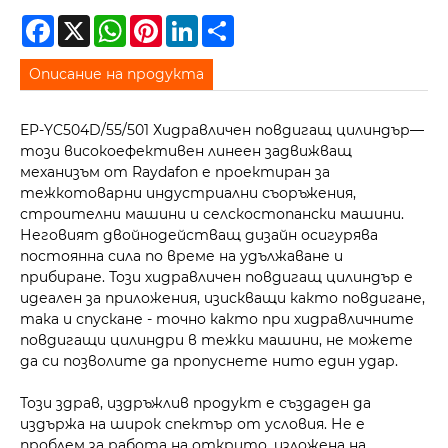
Facebook
X
WhatsApp
Pinterest
LinkedIn
Share
Описание на продукта
EP-YC504D/55/501 Хидравличен повдигащ цилиндър—
този високоефективен линеен задвижващ
механизъм от Raydafon е проектиран за
тежкотоварни индустриални съоръжения,
строителни машини и селскостопански машини.
Неговият двойнодействащ дизайн осигурява
постоянна сила по време на удължаване и
прибиране. Този хидравличен повдигащ цилиндър е
идеален за приложения, изискващи както повдигане,
така и спускане - точно както при хидравличните
повдигащи цилиндри в тежки машини, не можете
да си позволите да пропуснете нито един удар.
Този здрав, издръжлив продукт е създаден да
издържа на широк спектър от условия. Не е
проблем за работа на открито, изложена на