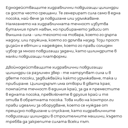
Еднодействащите хидравлични повдигащи цилиндри
са доста често срещани. Те генерират сила само в една
посока, най-вече за повдигане или удължаване.
Налягането на хидравличната течност избутва
буталния прът навън, но прибирането зависи от
външна сила - или теглото на товара, което го дърпа
надолу, или пружина, която го дръпва назад. Този прост
дизайн е евтин и надежден, което го прави солиден
избор за много повдигащи задачи, като цилиндрите в
малки повдигащи платформи.
Двойнодействащите хидравлични повдигащи
цилиндри са различен звяр - те натрупват сила и в
двете посоки, задвижвайки както удължаване, така и
прибиране. Цилиндърът има отвори в двата края;
помпайте течност в единия край, за да я преместите
в едната посока, превключете в другия край и тя
отива в обратната посока. Това ниво на контрол ги
прави идеални за оборудване, което се нуждае от
прецизно повдигане и спускане, като хидравличните
повдигащи цилиндри в строителните машини, където
трябва да закрепите силата всеки път.