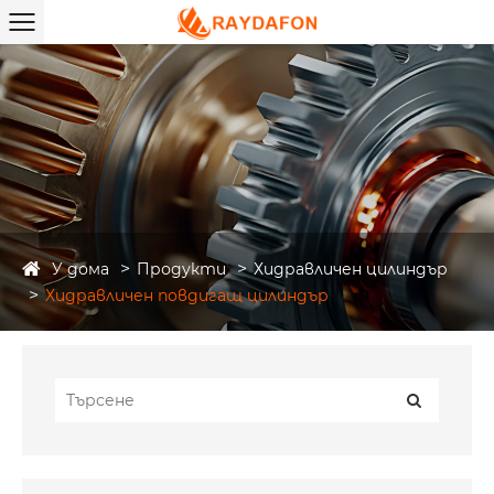
У дома
Продукти
Хидравличен цилиндър
Хидравличен повдигащ цилиндър