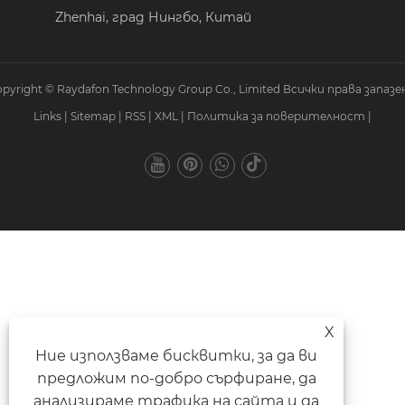
Zhenhai, град Нингбо, Китай
pyright © Raydafon Technology Group Co., Limited Всички права запазе
Links
|
Sitemap
|
RSS
|
XML
|
Политика за поверителност
|
X
Ние използваме бисквитки, за да ви
предложим по-добро сърфиране, да
анализираме трафика на сайта и да