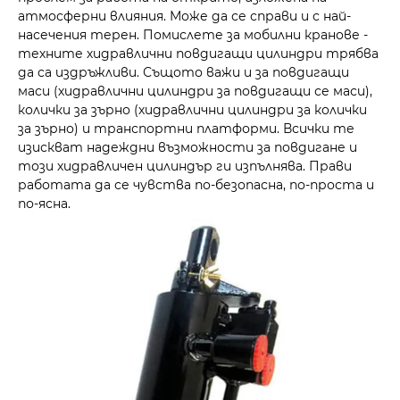
атмосферни влияния. Може да се справи и с най-
насечения терен. Помислете за мобилни кранове -
техните хидравлични повдигащи цилиндри трябва
да са издръжливи. Същото важи и за повдигащи
маси (хидравлични цилиндри за повдигащи се маси),
колички за зърно (хидравлични цилиндри за колички
за зърно) и транспортни платформи. Всички те
изискват надеждни възможности за повдигане и
този хидравличен цилиндър ги изпълнява. Прави
работата да се чувства по-безопасна, по-проста и
по-ясна.