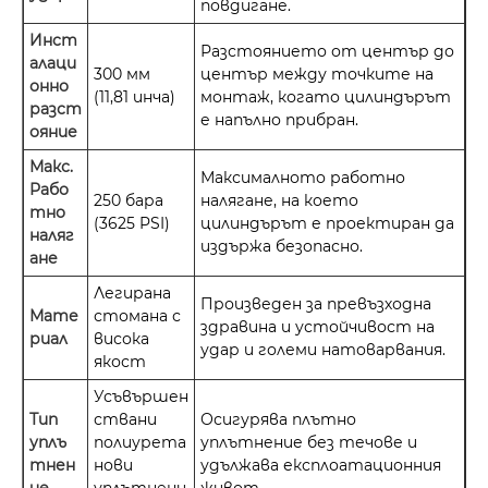
повдигане.
Инст
Разстоянието от център до
алаци
300 мм
център между точките на
онно
(11,81 инча)
монтаж, когато цилиндърът
разст
е напълно прибран.
ояние
Макс.
Максималното работно
Рабо
250 бара
налягане, на което
тно
(3625 PSI)
цилиндърът е проектиран да
наляг
издържа безопасно.
ане
Легирана
Произведен за превъзходна
Мате
стомана с
здравина и устойчивост на
риал
висока
удар и големи натоварвания.
якост
Усъвършен
Тип
ствани
Осигурява плътно
уплъ
полиурета
уплътнение без течове и
тнен
нови
удължава експлоатационния