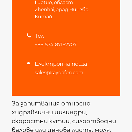
Luotuo, област
Zhenhai, град Нингбо,
Китай
Тел

+86-574-87167707
Електронна поща

sales@raydafon.com
За запитвания относно
хидравлични цилиндри,
скоростни кутии, силоотводни
валове или ценова листа, моля,