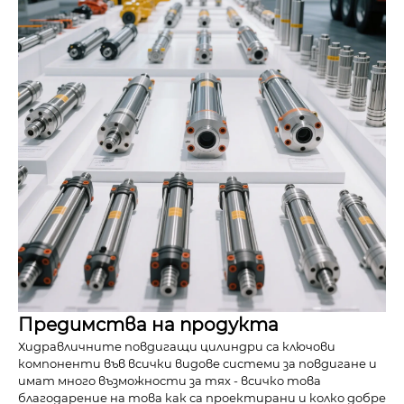
Предимства на продукта
Хидравличните повдигащи цилиндри са ключови
компоненти във всички видове системи за повдигане и
имат много възможности за тях - всичко това
благодарение на това как са проектирани и колко добре