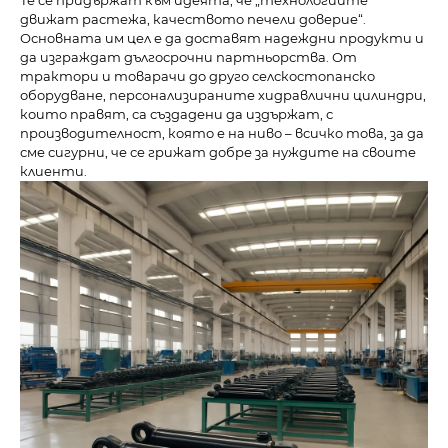
Те се придържат към идеята, че „технологиите
движат растежа, качеството печели доверие“.
Основната им цел е да доставят надеждни продукти и
да изграждат дългосрочни партньорства. От
трактори и товарачи до друго селскостопанско
оборудване, персонализираните хидравлични цилиндри,
които правят, са създадени да издържат, с
производителност, която е на ниво – всичко това, за да
сме сигурни, че се грижат добре за нуждите на своите
клиенти.