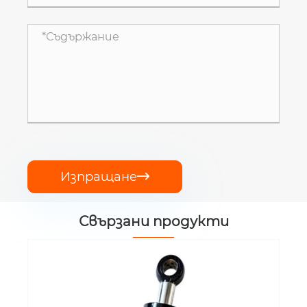
Изпращане

Свързани продукти
EP-TEQ300.59.001A Хидравличен
повдигащ цилиндър