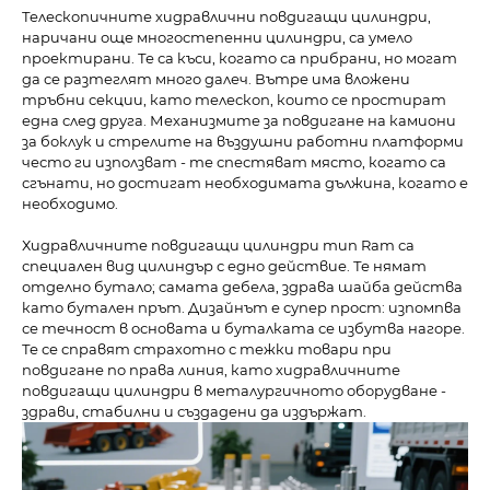
Телескопичните хидравлични повдигащи цилиндри,
наричани още многостепенни цилиндри, са умело
проектирани. Те са къси, когато са прибрани, но могат
да се разтеглят много далеч. Вътре има вложени
тръбни секции, като телескоп, които се простират
една след друга. Механизмите за повдигане на камиони
за боклук и стрелите на въздушни работни платформи
често ги използват - те спестяват място, когато са
сгънати, но достигат необходимата дължина, когато е
необходимо.
Хидравличните повдигащи цилиндри тип Ram са
специален вид цилиндър с едно действие. Те нямат
отделно бутало; самата дебела, здрава шайба действа
като бутален прът. Дизайнът е супер прост: изпомпва
се течност в основата и буталката се избутва нагоре.
Те се справят страхотно с тежки товари при
повдигане по права линия, като хидравличните
повдигащи цилиндри в металургичното оборудване -
здрави, стабилни и създадени да издържат.