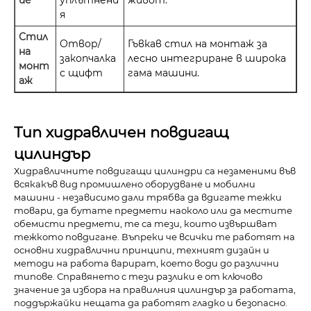
ие
уплътнени
живот.
я
Стил
Отвор/
Гъвкав стил на монтаж за
на
закопчалка
лесно интегриране в широка
монт
с щифт
гама машини.
аж
Тип хидравличен повдигащ
цилиндър
Хидравличните повдигащи цилиндри са незаменими във
всякакъв вид промишлено оборудване и мобилни
машини - независимо дали трябва да вдигате тежки
товари, да бутате предмети наоколо или да местите
обемисти предмети, те са тези, които извършват
тежкото повдигане. Въпреки че всички те работят на
основни хидравлични принципи, техният дизайн и
методи на работа варират, което води до различни
типове. Справянето с тези разлики е от ключово
значение за избора на правилния цилиндър за работата,
поддържайки нещата да работят гладко и безопасно.