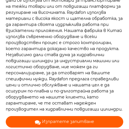
дали се използва от мотокари за транспортиране
на тежки товари или от повдигащи платформи за
регулиране на височината. Raydafon използва
материали с висока якост и щателна обработка, за
да гарантира своята издръжлива работа при
взискателни приложения. Нашата фабрика в Китай
използва съвременно оборудване и всеки
производствен процес е строго контролиран,
което гарантира доказано качество на продукта.
Независимо дали става дума за хидравлични
повдигащи цилиндри за индустриални машини или
логистично оборудване, ние можем да ги
персонализираме, за да отговарят на вашите
специфични нужди. Raydafon предлага справедливи
цени и отлично обслужване и нашата цел е да
осигурим по-плавна и по-дълготрайна работа за
оборудването на нашите клиенти, като
гарантираме, че те остават надежден
производител на хидравлични повдигащи цилиндри.
Изпратете запитване