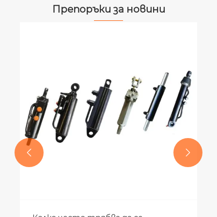
Препоръки за новини
Предимства на скоростните
кутии в селското стопанство
Виж повече >>

