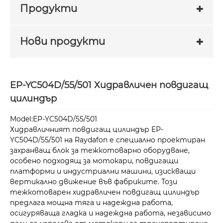
Продукти
Нови продукти
EP-YC504D/55/501 Хидравличен повдигащ
цилиндър
Model:EP-YC504D/55/501
Хидравличният повдигащ цилиндър EP-
YC504D/55/501 на Raydafon е специално проектиран
захранващ блок за тежкотоварно оборудване,
особено подходящ за мотокари, повдигащи
платформи и индустриални машини, изискващи
вертикално движение във фабриките. Този
тежкотоварен хидравличен повдигащ цилиндър
предлага мощна тяга и надеждна работа,
осигуряваща гладка и надеждна работа, независимо