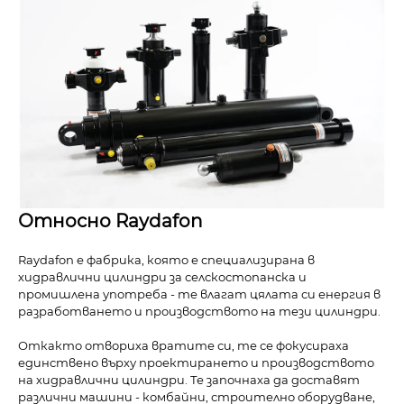
Относно Raydafon
Raydafon е фабрика, която е специализирана в
хидравлични цилиндри за селскостопанска и
промишлена употреба - те влагат цялата си енергия в
разработването и производството на тези цилиндри.
Откакто отвориха вратите си, те се фокусираха
единствено върху проектирането и производството
на хидравлични цилиндри. Те започнаха да доставят
различни машини - комбайни, строително оборудване,