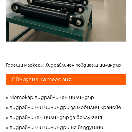
Горещи маркери: Хидравличен повдигащ цилиндър
Свързана категория
Мотокар Хидравличен цилиндър
Хидравлични цилиндри за мобилни кранове
Хидравличен цилиндър за боклукчия
Хидравлични цилиндри на въздушни