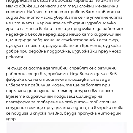
Поддръжката също не е голяма караница. Те имат по-
малко движещи се части от тези сложни механични
системи. Най-често просто проверявате нивото на
хидравличното масло, уверявате се, че уплътненията
не изтичат и маркучите са свързани здраво. Малко
грижи са много важни – те ще продължат да работят
надеждно векове наред. Дори нещо като хидравличен
цилиндър за повдигане на селскостопански асансьор,
излязло на полето, разрушавано от времето, издържа
добре при редовна поддръжка, издържайки през много
реколти.
Те също са доста адаптивни, справят се с различни
работни среди без проблеми. Независимо дали е във
фабрика или на строителна площадка, стига да
изберете правилния модел, те ще работят при
нормални диапазони на температура и влажност.
Вземете хидравличен повдигащ цилиндър на
платформа за товарене на открито – той стои на
студено и слънце през цялата година, но въпреки това
се повдига и спуска плавно, без да пропуска нито един
удар.