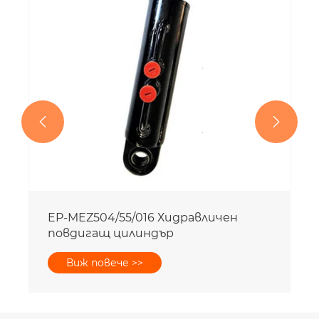
Виж повече >>

