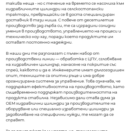
такива неща - но с течение на времето се насочиха към
хидравличните цилиндри на селскостопански
трактори, превръщайки се в доста специализиран
доставчик в тази ниша. С повече от десетилетие
производство зад гърба си, те са изградили солидни
умения в производството, управлението на процеси и
техническо ноу-хау, поради което продуктите им
остават постоянно надеждни.
В наши дни те разполагат с пълен набор от
производствени линии — обработка с ЦПУ, сглобяване
на хидравличен цилиндър, нанасяне на покритие със
спрей, каквото и да е. Инженерите имат дългогодишен
опит, техниците са опитни ръце и има добре
организирана система за управление. Това означава, че
поддържат ефективността на производството, като
същевременно поддържат производителността на
продукта стабилна. Независимо дали става дума за
OEM хидравлични цилиндри за производителите на
оборудване или специално изработени цилиндри за
задоволяване на специфични нужди, те могат да се
справят.