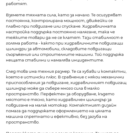
работят.
Вземете тяхната сила, като за начало. Те осигуряват
постоянна, контролирана мощност, движейки се
плавно при повдигане или спускане. Хидравличната
настройка поддържа постоянно налягане, така че
тежките товари да не се клатят. Тази стабилност е
голяма работа - както при хидравличните повдигащи
цилиндри за автомобили, складовите повдигащи
съоръжения или строителните машини. Той поддържа
нещата стабилни и намалява инцидентите.
След това има техния размер. Те са хубави и компактни,
което е истински плюс. В сравнение с някои механични
приспособления за повдигане, хидравличният повдигащ
цилиндър може да събере много сила в малко
пространство. Перфектен за оборудване, където
мястото е тясно, като хидравличен цилиндър за
повдигане на малък мотокар. Компактният дизайн
помага да поддържате оформлението на цялата
машина спретнато и ефективно, без загуба на
пространство.