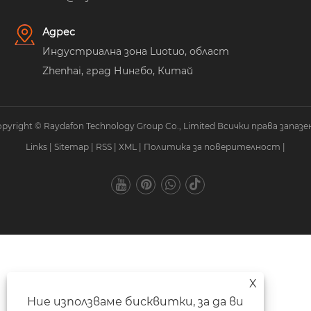
Адрес
Индустриална зона Luotuo, област
Zhenhai, град Нингбо, Китай
pyright © Raydafon Technology Group Co., Limited Всички права запазе
Links
|
Sitemap
|
RSS
|
XML
|
Политика за поверителност
|
X
Ние използваме бисквитки, за да ви