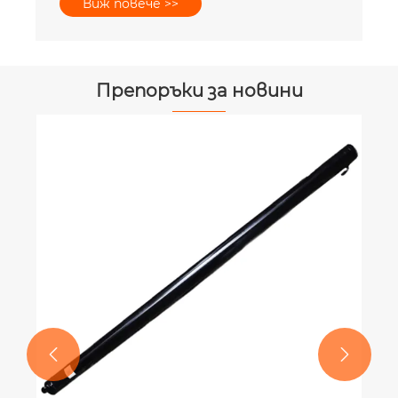
Виж повече >>
Препоръки за новини
Как да проектираме винтова
предавка за оптимална работа?
Виж повече >>

