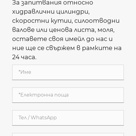
За запитвания относно
хидравлични цилиндри,
скоростни кутии, силоотводни
валове или ценова листа, моля,
оставете своя имейл до нас и
ние ще се свържем в рамките на
24 часа.