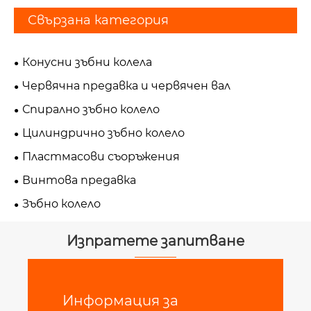
Свързана категория
Конусни зъбни колела
Червячна предавка и червячен вал
Спирално зъбно колело
Цилиндрично зъбно колело
Пластмасови съоръжения
Винтова предавка
Зъбно колело
Изпратете запитване
Информация за