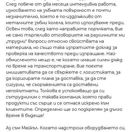
След повече от два месеца интензивна работа,
износването на зъбната повърхност е почти
незначително, което е по-издръжливо от
металните зъбни колела, които използвахме преди.
Освен това, след като направихте поръчката, вие
не само търпеливо отговорихте на различните ми
„трудни“ въпроси относно свойствата на
материала, но също така изпратихте доклад за
проверка на качеството преди изпращане. Най-
обмисленото нещо е, че когато имаше силен дъжд
по време на транспортиране, вие поехте
инициативата да се свържете с логистиката, за
да коригирате плана за доставка, за да сте
сигурни, че съоръженията са доставени
непокътнати. Толкова е успокояващо да си
сътрудничим с такава компания, която прави
продукти със сърце и се отнася искрено към
клиентите. Определено ще го подкрепям за дълго
време в бъдеще!
Аз съм Майкъл. Когато надстроих оборудването си,