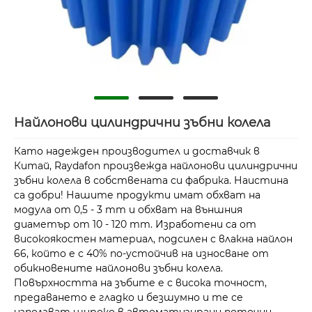
Найлонови цилиндрични зъбни колела
Като надежден производител и доставчик в
Китай, Raydafon произвежда найлонови цилиндрични
зъбни колела в собствената си фабрика. Наистина
са добри! Нашите продукти имат обхват на
модула от 0,5 - 3 mm и обхват на външния
диаметър от 10 - 120 mm. Изработени са от
високоякостен материал, подсилен с влакна найлон
66, който е с 40% по-устойчив на износване от
обикновените найлонови зъбни колела.
Повърхността на зъбите е с висока точност,
предаването е гладко и безшумно и те се