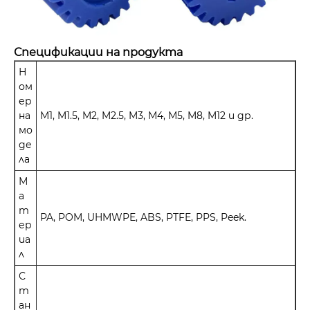
Спецификации на продукта
Н
ом
ер
на
M1, M1.5, M2, M2.5, M3, M4, M5, M8, M12 и др.
мо
де
ла
М
а
т
PA, POM, UHMWPE, ABS, PTFE, PPS, Peek.
ер
иа
л
С
т
ан