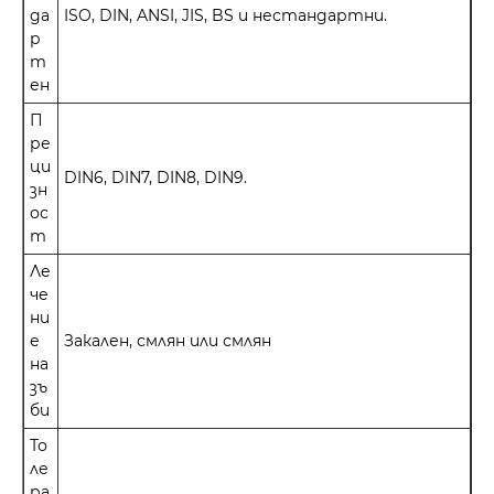
да
ISO, DIN, ANSI, JIS, BS и нестандартни.
р
т
ен
П
ре
ци
DIN6, DIN7, DIN8, DIN9.
зн
ос
т
Ле
че
ни
е
Закален, смлян или смлян
на
зъ
би
То
ле
ра