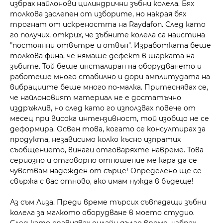
избрах найлонови цилиндрични зъбни колела. Бях
толкова заслепен от изборите, но накрая бях
трогнат от искреността на Raydafon. След като
го получих, открих, че зъбните колела са наистина
"постоянни отвътре и отвън". Изработката беше
толкова фина, че нямаше дефект в шарката на
зъбите. Той беше инсталиран на оборудването и
работеше много стабилно и дори амплитудата на
вибрациите беше много по-малка. Притеснявах се,
че найлоновият материал не е достатъчно
издръжлив, но след като го използвах повече от
месец при висока интензивност, той изобщо не се
деформира. Освен това, когато се консултирах за
продукта, независимо колко късно изпратих
съобщението, винаги отговаряхте навреме. Това
сериозно и отговорно отношение ме кара да се
чувствам надежден от сърце! Определено ще се
свържа с вас отново, ако имам нужда в бъдеще!
Аз съм Лиза. Преди време търсих съвпадащи зъбни
колела за малкото оборудване в моето студио.
След като сравнявах онлайн дълго време, избрах