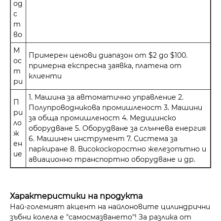
од
с
т
во
М
Примерен ценови диапазон от $2 до $100.
ос
примерна експресна заявка, платена от
т
клиенти
ри
1. Машина за автоматично управление 2.
П
Полупроводникова промишленост 3. Машини
ри
за обща промишленост 4. Медицинско
ло
оборудване 5. Оборудване за слънчева енергия
ж
6. Машинен инструмент 7. Система за
ен
паркиране 8. Високоскоростно железопътно и
ие
авиационно транспортно оборудване и др.
Характеристики на продукта
Най-големият акцент на найлоновите цилиндрични
зъбни колела е "самосмазването"! За разлика от