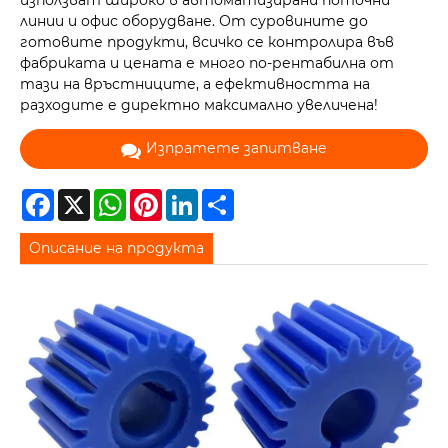
използват широко в автоматизирани поточни
линии и офис оборудване. От суровините до
готовите продукти, всичко се контролира във
фабриката и цената е много по-рентабилна от
тази на връстниците, а ефективността на
разходите е директно максимално увеличена!
Изпратете запитване
Facebook
X
WhatsApp
Pinterest
LinkedIn
Share
Описание на продукта