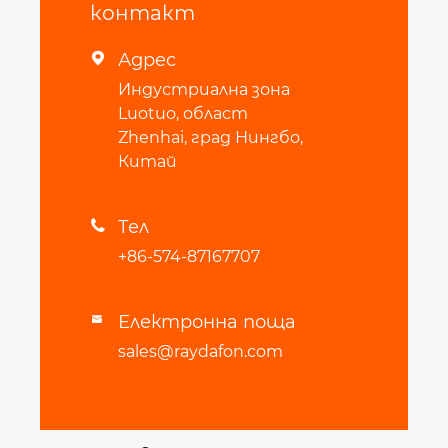
контакт
Адрес

Индустриална зона
Luotuo, област
Zhenhai, град Нингбо,
Китай
Тел

+86-574-87167707
Електронна поща

sales@raydafon.com