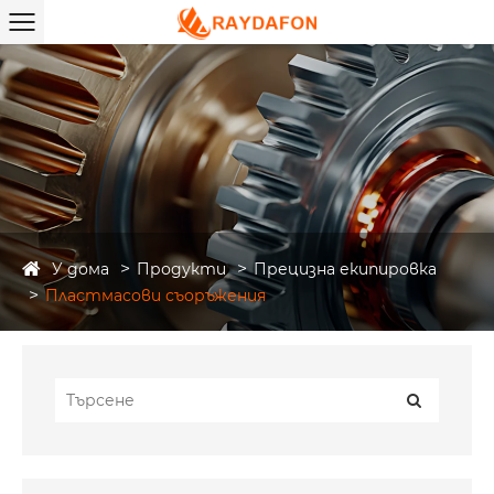
У дома
Продукти
Прецизна екипировка
Пластмасови съоръжения