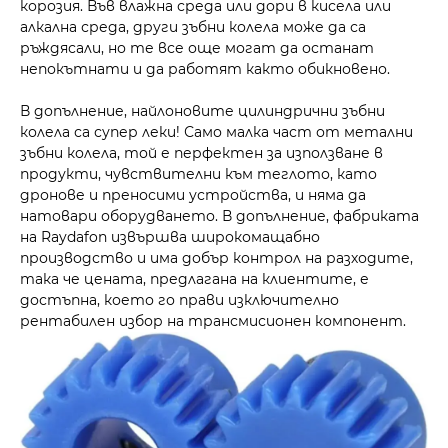
корозия. Във влажна среда или дори в кисела или
алкална среда, други зъбни колела може да са
ръждясали, но те все още могат да останат
непокътнати и да работят както обикновено.
В допълнение, найлоновите цилиндрични зъбни
колела са супер леки! Само малка част от метални
зъбни колела, той е перфектен за използване в
продукти, чувствителни към теглото, като
дронове и преносими устройства, и няма да
натовари оборудването. В допълнение, фабриката
на Raydafon извършва широкомащабно
производство и има добър контрол на разходите,
така че цената, предлагана на клиентите, е
достъпна, което го прави изключително
рентабилен избор на трансмисионен компонент.