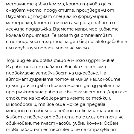
металните зъбни колела, които трябва да се
смазват често, продуктите, произведени от
Raydafon, използват специално формулирани
материали, които са много гладки за работа и
лесни за поддръжка. Вземете например зъбните
колела в принтера. Те могат да отпечатват
стотици листа хартия на ден без никакво забавяне
или груб шум поради липса на масло.
Този вид екипировка също е много издръжлива!
Изработена от найлон с висока якост, има
първокласна устойчивост на износване. На
автоматизираната поточна линия найлоновите
цилиндрични зъбни колела могат да издържат на
продължителна работа с висока честота. Дори ако
стоките на конвейерната лента са тежки и
многобройни, тя все още може да предава
мощност стабилно и нейният експлоатационен
живот е повече от два пъти по-дълъг от този на
обикновените пластмасови зъбни колела. Освен
това найлонът естествено не се страхува от