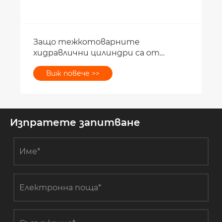
нните
Изпратете запитване