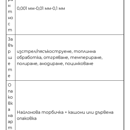
н
0,001 мм-0,01 мм-0,1 мм
т
но
с
т
За
въ
р
изстрел/пясъкоструене, топлинна
ш
обработка, отгряване, темпериране,
е
полиране, анодиране, поцинковане
т
е
О
па
ко
вк
а
Найлонова торбичка + кашони или дървена
на
опаковка
ар
т