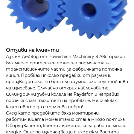
Отзиви на клиенти
Аз съм Дейвид от PowerTech Machinery в Австралия.
Бях много притеснен относно подмяната на
трансмисионните части за фабричната поточна
линия. Пробвах няколко предавки от различни
производители, но бяха или шумни, или неустойчиви
на износване. Случайно открих найлоновите
цилиндрични зъбни колела на Raydafon и направих
поръчка с манталитет на пробване. Не очаквах
качеството да е толкова добро!
След като предавките бяха монтирани,
работилницата моментално стана много по-тиха.
Оборудването, което гърмеше, сега работи много
гладко. Още по-изненадващо е издръжливостта.