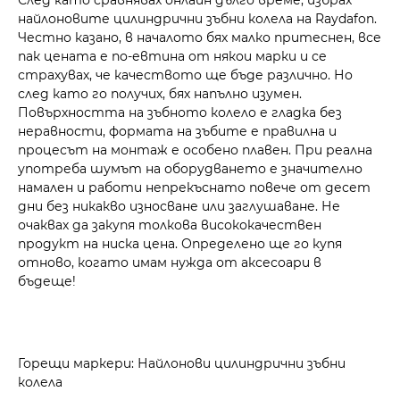
найлоновите цилиндрични зъбни колела на Raydafon.
Честно казано, в началото бях малко притеснен, все
пак цената е по-евтина от някои марки и се
страхувах, че качеството ще бъде различно. Но
след като го получих, бях напълно изумен.
Повърхността на зъбното колело е гладка без
неравности, формата на зъбите е правилна и
процесът на монтаж е особено плавен. При реална
употреба шумът на оборудването е значително
намален и работи непрекъснато повече от десет
дни без никакво износване или заглушаване. Не
очаквах да закупя толкова висококачествен
продукт на ниска цена. Определено ще го купя
отново, когато имам нужда от аксесоари в
бъдеще!
Горещи маркери: Найлонови цилиндрични зъбни
колела